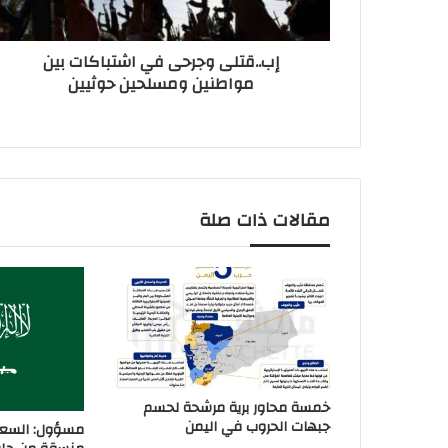
إب..قتلى وجرحى في اشتباكات بين
مواطنين ومسلحين حوثيين
مقالات ذات صلة
خمسة محاور برية مرشحة لحسم
جبهات الحروب في اليمن
مسؤول: السعو