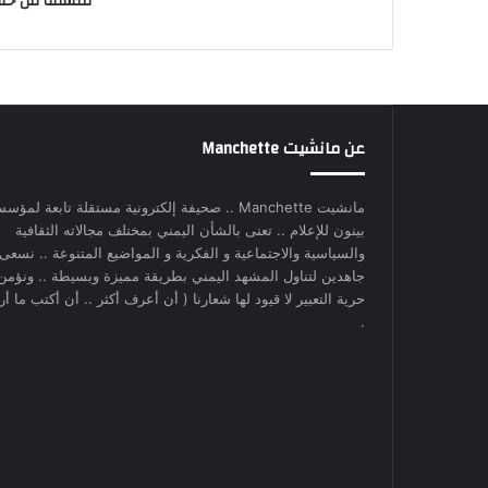
منسقة من حلفا
عن مانشيت Manchette
مانشيت Manchette .. صحيفة إلكترونية مستقلة تابعة لمؤس
بينون للإعلام .. تعنى بالشأن اليمني بمختلف مجالاته الثقافية
والسياسية والاجتماعية و الفكرية و المواضيع المتنوعة .. نسعى
جاهدين لتناول المشهد اليمني بطريقة مميزة وبسيطة .. ونؤمن
حرية التعبير لا قيود لها شعارنا ( أن أعرف أكثر .. أن أكتب ما أري
.