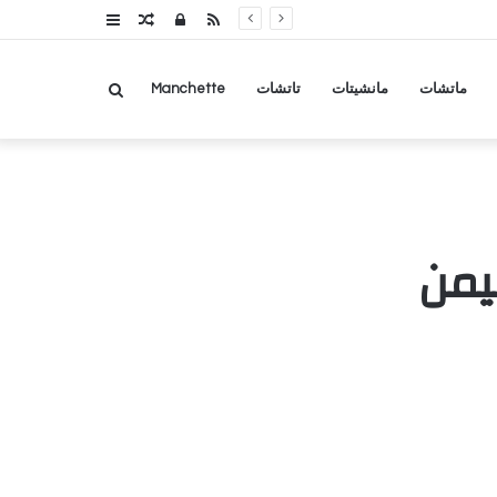
RSS
تسجيل
مقال
عمود
الدخول
عشوائي
جانبي
بحث
ماتشات
مانشيتات
تاتشات
Manchette
عن
يمن