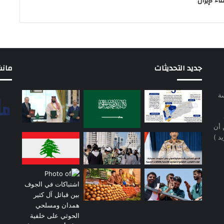
ء لإيران
جديد التحديثات
مانشيت 
سة
 أن
د )