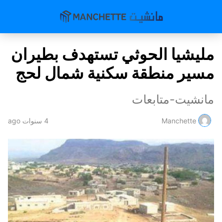
مليشيا الحوثي تستهدف بطيران
مسير منطقة سكنية شمال لحج
مانشيت-متابعات
Manchette
4 سنوات ago