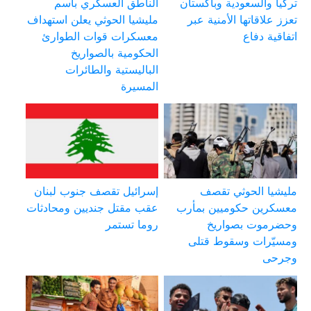
تركيا والسعودية وباكستان
الناطق العسكري باسم
تعزز علاقاتها الأمنية عبر
مليشيا الحوثي يعلن استهداف
اتفاقية دفاع
معسكرات قوات الطوارئ
الحكومية بالصواريخ
الباليستية والطائرات
المسيرة
مليشيا الحوثي تقصف
إسرائيل تقصف جنوب لبنان
معسكرين حكوميين بمأرب
عقب مقتل جنديين ومحادثات
وحضرموت بصواريخ
روما تستمر
ومسيّرات وسقوط قتلى
وجرحى