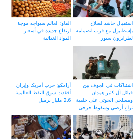
استقبال حاشد لصلاح
الفاو: العالم سيواجه موجة
بإسطنبول مع قرب انضمامه
ارتفاع جديدة في أسعار
لطرابزون سبور
المواد الغذائية
اشتباكات في الجوف بين
أرامكو: حرب أمريكا وإيران
قبائل آل كثير همدان
أفقدت سوق النفط العالمية
ومسلحي الحوثي على خلفية
2.6 مليار برميل
نزاع أرضي وسقوط جرحى