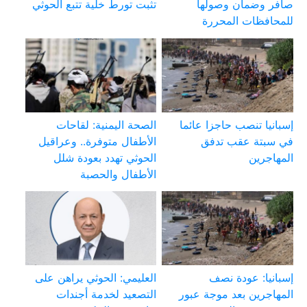
صافر وضمان وصولها
تثبت تورط خلية تتبع الحوثي
للمحافظات المحررة
إسبانيا تنصب حاجزا عائما
الصحة اليمنية: لقاحات
في سبتة عقب تدفق
الأطفال متوفرة.. وعراقيل
المهاجرين
الحوثي تهدد بعودة شلل
الأطفال والحصبة
إسبانيا: عودة نصف
العليمي: الحوثي يراهن على
المهاجرين بعد موجة عبور
التصعيد لخدمة أجندات