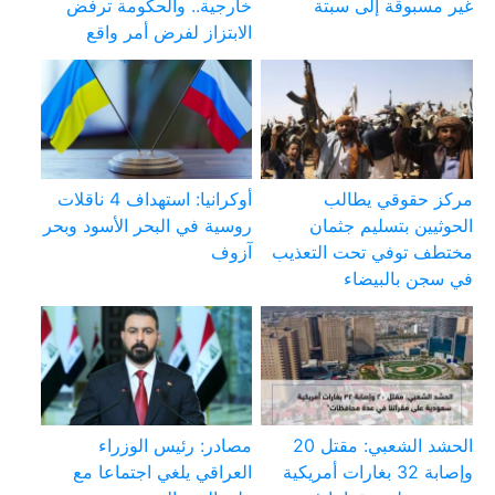
غير مسبوقة إلى سبتة
خارجية.. والحكومة ترفض
الابتزاز لفرض أمر واقع
مركز حقوقي يطالب
أوكرانيا: استهداف 4 ناقلات
الحوثيين بتسليم جثمان
روسية في البحر الأسود وبحر
مختطف توفي تحت التعذيب
آزوف
في سجن بالبيضاء
الحشد الشعبي: مقتل 20
مصادر: رئيس الوزراء
وإصابة 32 بغارات أمريكية
العراقي يلغي اجتماعا مع