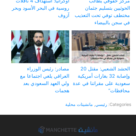
مركز حقوقي يطالب
أوكرانيا: استهداف 4 ناقلات
الحوثيين بتسليم جثمان
روسية في البحر الأسود وبحر
مختطف توفي تحت التعذيب
آزوف
في سجن بالبيضاء
الحشد الشعبي: مقتل 20
مصادر: رئيس الوزراء
وإصابة 32 بغارات أمريكية
العراقي يلغي اجتماعا مع
سعودية على مقراتنا في عدة
ولي العهد السعودي بعد
محافظات”
هجمات
Categories:
رئيسي
,
مانشيتات محلية