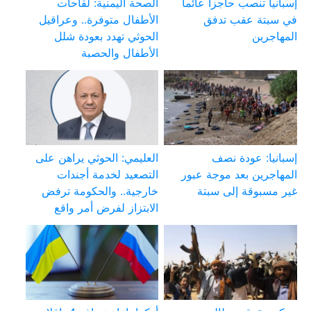
إسبانيا تنصب حاجزا عائما
الصحة اليمنية: لقاحات
في سبتة عقب تدفق
الأطفال متوفرة.. وعراقيل
المهاجرين
الحوثي تهدد بعودة شلل
الأطفال والحصبة
إسبانيا: عودة نصف
العليمي: الحوثي يراهن على
المهاجرين بعد موجة عبور
التصعيد لخدمة أجندات
غير مسبوقة إلى سبتة
خارجية.. والحكومة ترفض
الابتزاز لفرض أمر واقع