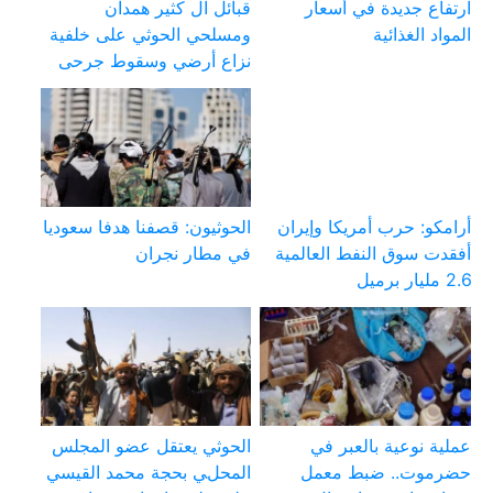
ارتفاع جديدة في أسعار
قبائل آل كثير همدان
المواد الغذائية
ومسلحي الحوثي على خلفية
نزاع أرضي وسقوط جرحى
أرامكو: حرب أمريكا وإيران
الحوثيون: قصفنا هدفا سعوديا
أفقدت سوق النفط العالمية
في مطار نجران
2.6 مليار برميل
عملية نوعية بالعبر في
الحوثي يعتقل عضو المجلس
حضرموت.. ضبط معمل
المحلي بحجة محمد القيسي