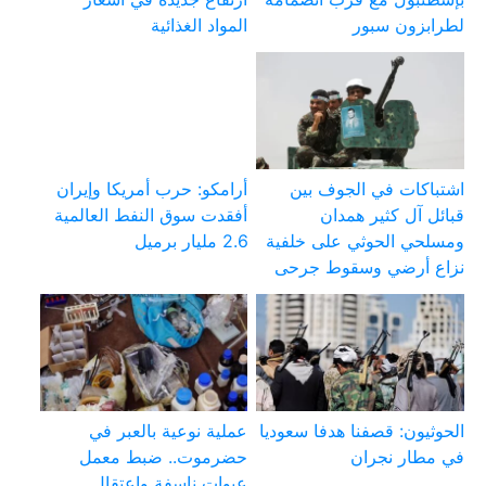
لطرابزون سبور
المواد الغذائية
اشتباكات في الجوف بين
أرامكو: حرب أمريكا وإيران
قبائل آل كثير همدان
أفقدت سوق النفط العالمية
ومسلحي الحوثي على خلفية
2.6 مليار برميل
نزاع أرضي وسقوط جرحى
الحوثيون: قصفنا هدفا سعوديا
عملية نوعية بالعبر في
في مطار نجران
حضرموت.. ضبط معمل
عبوات ناسفة واعتقال