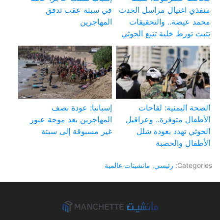
منفذي اغتيال مراسل الحدث
في سبتة عقب تدفق
محمد عيضة.. والتحقيقات
المهاجرين
تثبت تورط خلية تتبع الحوثي
الصحة اليمنية: لقاحات
إسبانيا: عودة نصف
الأطفال متوفرة.. وعراقيل
المهاجرين بعد موجة عبور
الحوثي تهدد بعودة شلل
غير مسبوقة إلى سبتة
الأطفال والحصبة
Categories:
رئيسي
,
مانشيتات عالمية