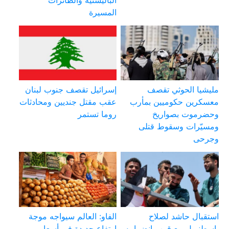
الباليستية والطائرات
المسيرة
مليشيا الحوثي تقصف
إسرائيل تقصف جنوب لبنان
معسكرين حكوميين بمأرب
عقب مقتل جنديين ومحادثات
وحضرموت بصواريخ
روما تستمر
ومسيّرات وسقوط قتلى
وجرحى
استقبال حاشد لصلاح
الفاو: العالم سيواجه موجة
بإسطنبول مع قرب انضمامه
ارتفاع جديدة في أسعار