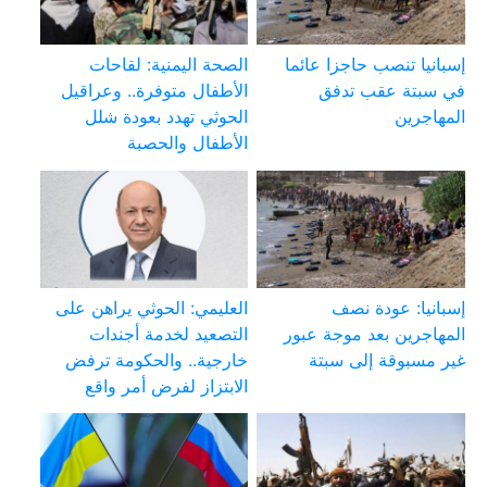
إسبانيا تنصب حاجزا عائما
الصحة اليمنية: لقاحات
في سبتة عقب تدفق
الأطفال متوفرة.. وعراقيل
المهاجرين
الحوثي تهدد بعودة شلل
الأطفال والحصبة
إسبانيا: عودة نصف
العليمي: الحوثي يراهن على
المهاجرين بعد موجة عبور
التصعيد لخدمة أجندات
غير مسبوقة إلى سبتة
خارجية.. والحكومة ترفض
الابتزاز لفرض أمر واقع