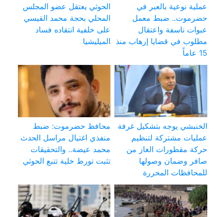
عملية نوعية بالعبر في
الحوثي يعتقل عضو المجلس
حضرموت.. ضبط معمل
المحلي بحجة محمد القيسي
عبوات ناسفة واعتقال
على خلفية انتقاده فساد
مطلوب في قضايا إرهاب منذ
الميليشيا
15 عاماً
الخنبشي يوجه بتشكيل غرفة
محافظ حضرموت: ضبط
عمليات مشتركة لتنظيم
منفذي اغتيال مراسل الحدث
حركة مقطورات الغاز من
محمد عيضة.. والتحقيقات
صافر وضمان وصولها
تثبت تورط خلية تتبع الحوثي
للمحافظات المحررة