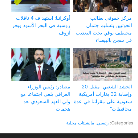
مركز حقوقي يطالب
أوكرانيا: استهداف 4 ناقلات
الحوثيين بتسليم جثمان
روسية في البحر الأسود وبحر
مختطف توفي تحت التعذيب
آزوف
في سجن بالبيضاء
الحشد الشعبي: مقتل 20
مصادر: رئيس الوزراء
وإصابة 32 بغارات أمريكية
العراقي يلغي اجتماعا مع
سعودية على مقراتنا في عدة
ولي العهد السعودي بعد
محافظات”
هجمات
Categories:
رئيسي
,
مانشيتات محلية