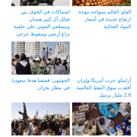
الفاو: العالم سيواجه موجة
اشتباكات في الجوف بين
ارتفاع جديدة في أسعار
قبائل آل كثير همدان
المواد الغذائية
ومسلحي الحوثي على خلفية
نزاع أرضي وسقوط جرحى
أرامكو: حرب أمريكا وإيران
الحوثيون: قصفنا هدفا سعوديا
أفقدت سوق النفط العالمية
في مطار نجران
2.6 مليار برميل