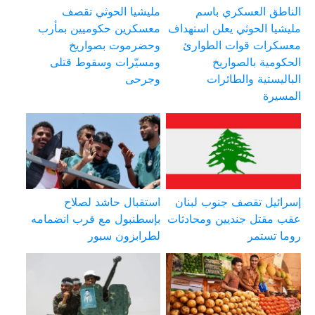
الناطق العسكري باسم
مليشيا الحوثي تقصف
مليشيا الحوثي يعلن استهداف
معسكرين حكوميين بمأرب
معسكرات قوات الطوارئ
وحضرموت بصواريخ
الحكومية بالصواريخ
ومسيّرات وسقوط قتلى
الباليستية والطائرات
وجرحى
المسيرة
إسرائيل تقصف جنوب لبنان
استقبال حاشد لصلاح
عقب مقتل جنديين ومحادثات
بإسطنبول مع قرب انضمامه
روما تستمر
لطرابزون سبور