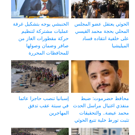
الحوثي يعتقل عضو المجلس
الخنبشي يوجه بتشكيل غرفة
المحلي بحجة محمد القيسي
عمليات مشتركة لتنظيم
على خلفية انتقاده فساد
حركة مقطورات الغاز من
الميليشيا
صافر وضمان وصولها
للمحافظات المحررة
محافظ حضرموت: ضبط
إسبانيا تنصب حاجزا عائما
منفذي اغتيال مراسل الحدث
في سبتة عقب تدفق
محمد عيضة.. والتحقيقات
المهاجرين
تثبت تورط خلية تتبع الحوثي