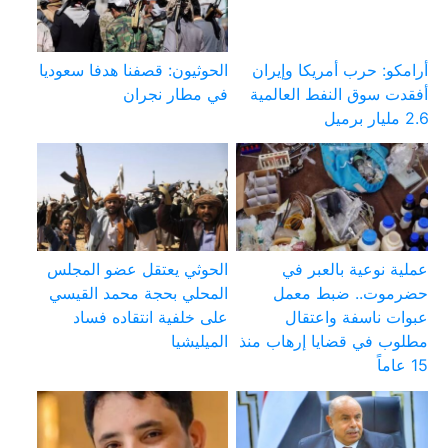
أرامكو: حرب أمريكا وإيران
الحوثيون: قصفنا هدفا سعوديا
أفقدت سوق النفط العالمية
في مطار نجران
2.6 مليار برميل
عملية نوعية بالعبر في
الحوثي يعتقل عضو المجلس
حضرموت.. ضبط معمل
المحلي بحجة محمد القيسي
عبوات ناسفة واعتقال
على خلفية انتقاده فساد
مطلوب في قضايا إرهاب منذ
الميليشيا
15 عاماً