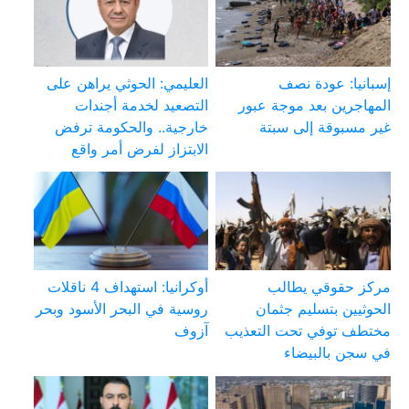
إسبانيا: عودة نصف
العليمي: الحوثي يراهن على
المهاجرين بعد موجة عبور
التصعيد لخدمة أجندات
غير مسبوقة إلى سبتة
خارجية.. والحكومة ترفض
الابتزاز لفرض أمر واقع
مركز حقوقي يطالب
أوكرانيا: استهداف 4 ناقلات
الحوثيين بتسليم جثمان
روسية في البحر الأسود وبحر
مختطف توفي تحت التعذيب
آزوف
في سجن بالبيضاء