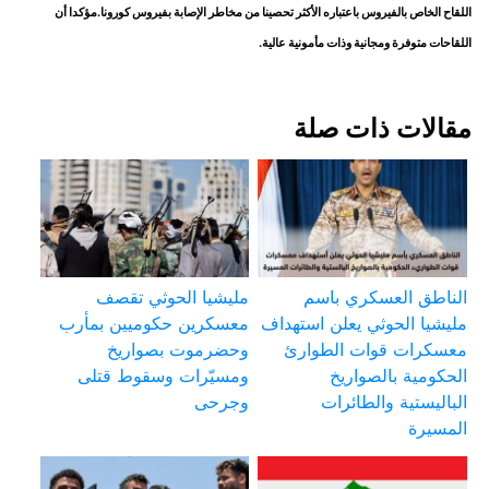
اللقاح الخاص بالفيروس باعتباره الأكثر تحصينا من مخاطر الإصابة بفيروس كورونا.مؤكدا أن
اللقاحات متوفرة ومجانية وذات مأمونية عالية.
مقالات ذات صلة
الناطق العسكري باسم
مليشيا الحوثي تقصف
مليشيا الحوثي يعلن استهداف
معسكرين حكوميين بمأرب
معسكرات قوات الطوارئ
وحضرموت بصواريخ
الحكومية بالصواريخ
ومسيّرات وسقوط قتلى
الباليستية والطائرات
وجرحى
المسيرة