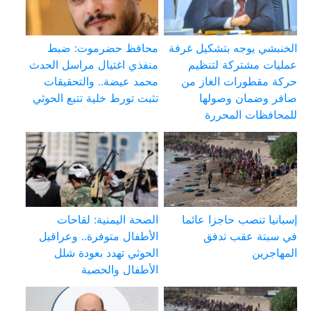
الخنبشي يوجه بتشكيل غرفة
محافظ حضرموت: ضبط
عمليات مشتركة لتنظيم
منفذي اغتيال مراسل الحدث
حركة مقطورات الغاز من
محمد عيضة.. والتحقيقات
صافر وضمان وصولها
تثبت تورط خلية تتبع الحوثي
للمحافظات المحررة
إسبانيا تنصب حاجزا عائما
الصحة اليمنية: لقاحات
في سبتة عقب تدفق
الأطفال متوفرة.. وعراقيل
المهاجرين
الحوثي تهدد بعودة شلل
الأطفال والحصبة