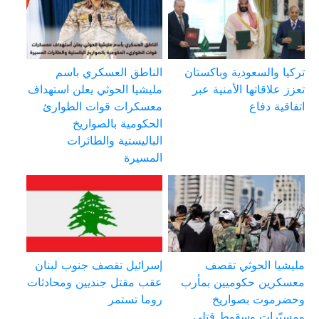
تركيا والسعودية وباكستان
الناطق العسكري باسم
تعزز علاقاتها الأمنية عبر
مليشيا الحوثي يعلن استهداف
اتفاقية دفاع
معسكرات قوات الطوارئ
الحكومية بالصواريخ
الباليستية والطائرات
المسيرة
مليشيا الحوثي تقصف
إسرائيل تقصف جنوب لبنان
معسكرين حكوميين بمأرب
عقب مقتل جنديين ومحادثات
وحضرموت بصواريخ
روما تستمر
ومسيّرات وسقوط قتلى