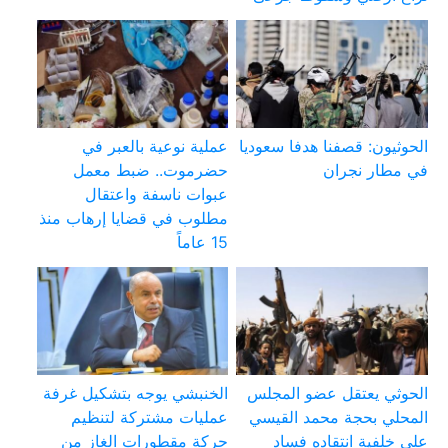
الحوثيون: قصفنا هدفا سعوديا
عملية نوعية بالعبر في
في مطار نجران
حضرموت.. ضبط معمل
عبوات ناسفة واعتقال
مطلوب في قضايا إرهاب منذ
15 عاماً
الحوثي يعتقل عضو المجلس
الخنبشي يوجه بتشكيل غرفة
المحلي بحجة محمد القيسي
عمليات مشتركة لتنظيم
على خلفية انتقاده فساد
حركة مقطورات الغاز من