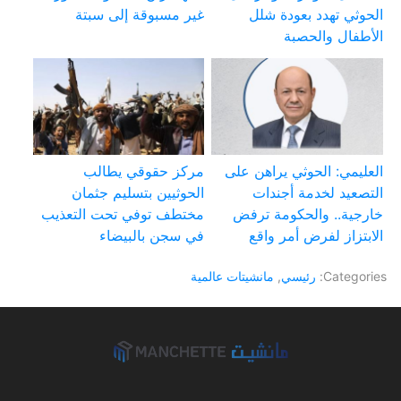
الحوثي تهدد بعودة شلل
غير مسبوقة إلى سبتة
الأطفال والحصبة
العليمي: الحوثي يراهن على
مركز حقوقي يطالب
التصعيد لخدمة أجندات
الحوثيين بتسليم جثمان
خارجية.. والحكومة ترفض
مختطف توفي تحت التعذيب
الابتزاز لفرض أمر واقع
في سجن بالبيضاء
Categories:
رئيسي
,
مانشيتات عالمية