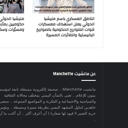
الناطق العسكري باسم مليشيا
مليشيا الحوث
الحوثي يعلن استهداف معسكرات
حكوميين بمأر
قوات الطوارئ الحكومية بالصواريخ
ومسيّرات وسق
الباليستية والطائرات المسيرة
عن مانشيت Manchette
مانشيت Manchette .. صحيفة إلكترونية مستقلة تابعة لمؤس
بينون للإعلام .. تعنى بالشأن اليمني بمختلف مجالاته الثقافية
والسياسية والاجتماعية و الفكرية و المواضيع المتنوعة .. نسعى
جاهدين لتناول المشهد اليمني بطريقة مميزة وبسيطة .. ونؤمن
حرية التعبير لا قيود لها شعارنا ( أن أعرف أكثر .. أن أكتب ما أري
.