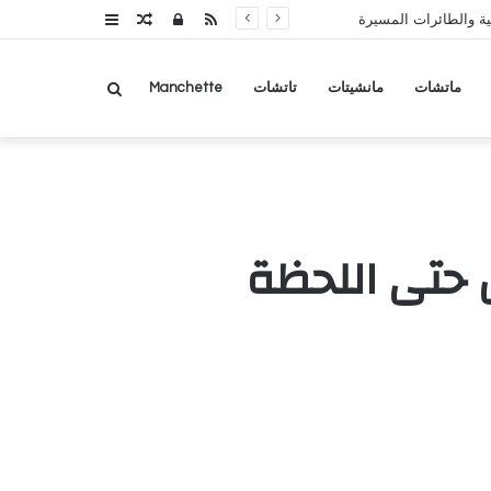
RSS
تسجيل
مقال
عمود
ة والطائرات المسيرة
الدخول
عشوائي
جانبي
بحث
ماتشات
مانشيتات
تاتشات
Manchette
عن
ل حتى اللحظة