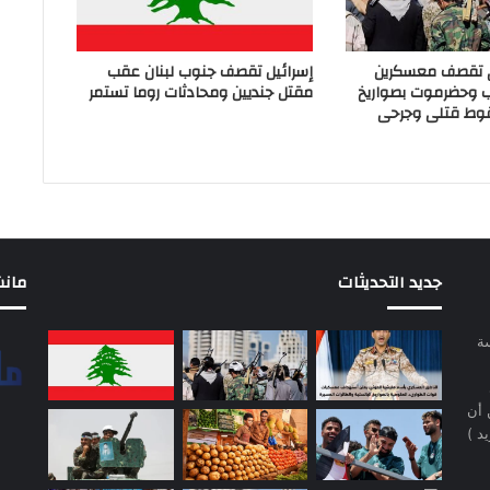
ي تقصف معسكرين
إسرائيل تقصف جنوب لبنان عقب
ب وحضرموت بصواريخ
مقتل جنديين ومحادثات روما تستمر
وط قتلى وجرحى
جديد التحديثات
مانشيت 
سة
 أن
د )