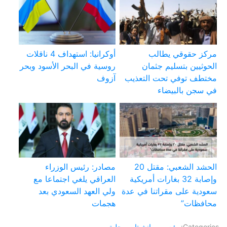
مركز حقوقي يطالب
أوكرانيا: استهداف 4 ناقلات
الحوثيين بتسليم جثمان
روسية في البحر الأسود وبحر
مختطف توفي تحت التعذيب
آزوف
في سجن بالبيضاء
الحشد الشعبي: مقتل 20
مصادر: رئيس الوزراء
وإصابة 32 بغارات أمريكية
العراقي يلغي اجتماعا مع
سعودية على مقراتنا في عدة
ولي العهد السعودي بعد
محافظات”
هجمات
Categories:
رئيسي
,
مانشيتات محلية