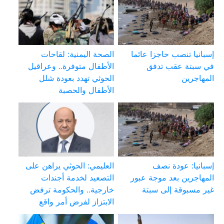
إسبانيا تنصب حاجزا عائما
الصحة اليمنية: لقاحات
في سبتة عقب تدفق
الأطفال متوفرة.. وعراقيل
المهاجرين
الحوثي تهدد بعودة شلل
الأطفال والحصبة
إسبانيا: عودة نصف
العليمي: الحوثي يراهن على
المهاجرين بعد موجة عبور
التصعيد لخدمة أجندات
غير مسبوقة إلى سبتة
خارجية.. والحكومة ترفض
الابتزاز لفرض أمر واقع