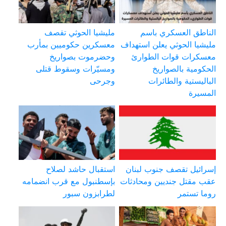
الناطق العسكري باسم
مليشيا الحوثي تقصف
مليشيا الحوثي يعلن استهداف
معسكرين حكوميين بمأرب
معسكرات قوات الطوارئ
وحضرموت بصواريخ
الحكومية بالصواريخ
ومسيّرات وسقوط قتلى
الباليستية والطائرات
وجرحى
المسيرة
إسرائيل تقصف جنوب لبنان
استقبال حاشد لصلاح
عقب مقتل جنديين ومحادثات
بإسطنبول مع قرب انضمامه
روما تستمر
لطرابزون سبور