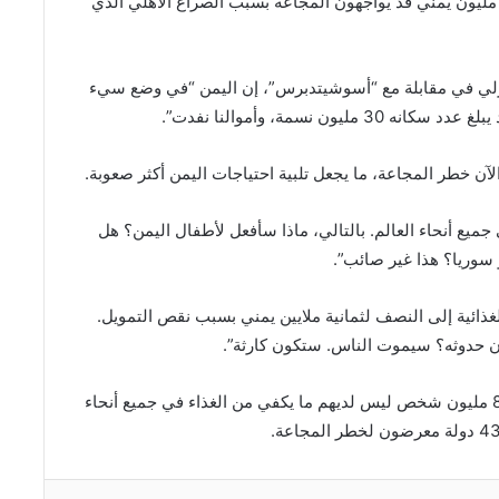
ذر برنامج الأغذية العالمي، اليوم الخميس، من أن 13 مليون يمني قد يواجهون المجاعة بسبب الصراع الأهلي الذي
 بيزلي في مقابلة مع “أسوشيتدبرس”، إن اليمن “في وضع سيء
ميع أنحاء العالم. بالتالي، ماذا سأفعل لأطفال اليمن؟ هل
و سوريا؟ هذا غير صائب”.
ئية إلى النصف لثمانية ملايين يمني بسبب نقص التمويل.
ون حدوثه؟ سيموت الناس. ستكون كارثة”.
وقال برنامج الأغذية التابع للأمم المتحدة، إن حوالي 811 مليون شخص ليس لديهم ما يكفي من الغذاء في جميع أنحاء