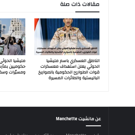
مقالات ذات صلة
الناطق العسكري باسم مليشيا
مليشيا الحوث
الحوثي يعلن استهداف معسكرات
حكوميين بمأر
قوات الطوارئ الحكومية بالصواريخ
ومسيّرات وسق
الباليستية والطائرات المسيرة
عن مانشيت Manchette
مانشيت Manchette .. صحيفة إلكترونية مستقلة تابعة لمؤس