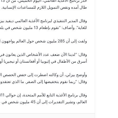
ح
طال أمده ونقص التمويل اللازم للمساعدات الإنسانية.
وقال المدير التنفيذي لبرنامج الأغذية العالمي ديفيد
للغاية”. وأضاف: “نقوم بإطعام 13 مليون شخص في بلد يبلغ عدد سكانه 30 مليون نسمة، وأموالنا نفدت”.
ولفت إلى أن 285 مليون شخص حول العالم يواجهون الآن خطر المجاعة، ما يجعل تلبية احتياجات اليمن أكثر صعوبة.
وقال: “لدينا الآن ضعف عدد الأشخاص الذين يعانون في ج
أسرق من الأطفال في إثيوبيا أو أفغانستان أو نيجيريا أ
وأوضح بيزلي، أن وكالته اضطرت إلى خفض الحصص الغذا
وقال: “ربما نقوم بتخفيضها إلى الصفر. ما الذي تعتقد
العالم، وتشير التقديرات إلى أن 45 مليون شخص في 43 دولة معرضون لخطر المجاعة.