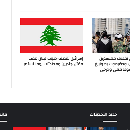
ي تقصف معسكرين
إسرائيل تقصف جنوب لبنان عقب
ب وحضرموت بصواريخ
مقتل جنديين ومحادثات روما تستمر
وط قتلى وجرحى
جديد التحديثات
مانشيت 
سة