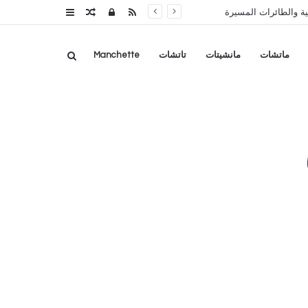
RSS
تسجيل
مقال
عمود
ة والطائرات المسيرة
الدخول
عشوائي
جانبي
بحث
ماتشات
مانشيتات
تاتشات
Manchette
عن