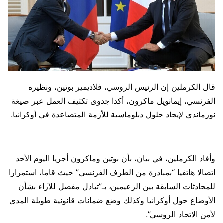
قال الكرملين إن الرئيس الروسي، فلاديمير بوتين، ونظيره
الفرنسي، إيمانويل ماكرون، أكدا جدوى تكثيف العمل عبر صيغة
نورماندي لإيجاد حلول دبلوماسية للأزمة المتصاعدة في أوكرانيا.
وأفاد الكرملين، في بيان، بأن بوتين وماكرون أجريا اليوم الأحد
اتصالا هاتفيا “بمبادرة من الطرف الفرنسي” حيث قاما، استمرارا
للمحادثات السابقة بين الزعيمين، بـ”تبادل مفصل للآراء بشأن
الأوضاع حول أوكرانيا وكذلك وضع ضمانات قانونية طويلة المدى
لأمن الاتحاد الروسي”.