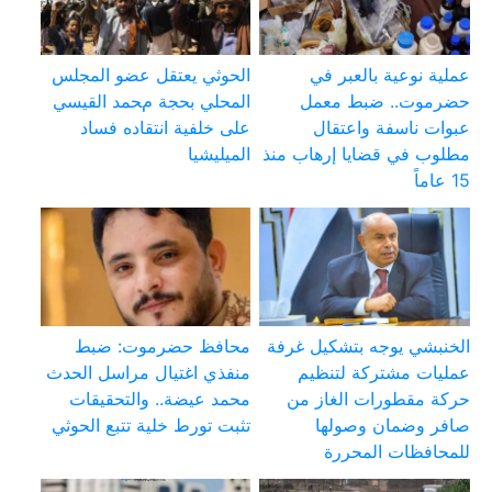
عملية نوعية بالعبر في
الحوثي يعتقل عضو المجلس
حضرموت.. ضبط معمل
المحلي بحجة محمد القيسي
عبوات ناسفة واعتقال
على خلفية انتقاده فساد
مطلوب في قضايا إرهاب منذ
الميليشيا
15 عاماً
الخنبشي يوجه بتشكيل غرفة
محافظ حضرموت: ضبط
عمليات مشتركة لتنظيم
منفذي اغتيال مراسل الحدث
حركة مقطورات الغاز من
محمد عيضة.. والتحقيقات
صافر وضمان وصولها
تثبت تورط خلية تتبع الحوثي
للمحافظات المحررة