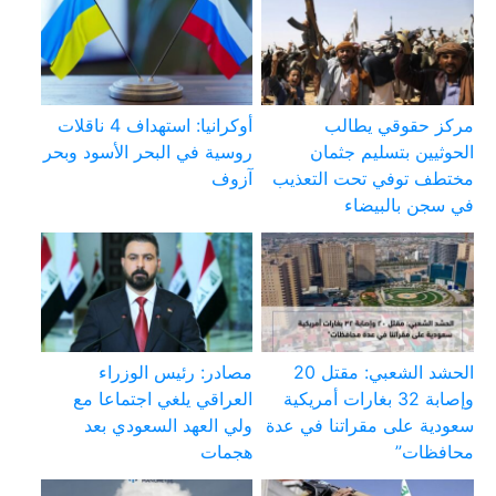
مركز حقوقي يطالب
أوكرانيا: استهداف 4 ناقلات
الحوثيين بتسليم جثمان
روسية في البحر الأسود وبحر
مختطف توفي تحت التعذيب
آزوف
في سجن بالبيضاء
الحشد الشعبي: مقتل 20
مصادر: رئيس الوزراء
وإصابة 32 بغارات أمريكية
العراقي يلغي اجتماعا مع
سعودية على مقراتنا في عدة
ولي العهد السعودي بعد
محافظات”
هجمات