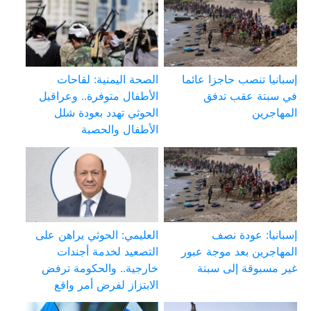
إسبانيا تنصب حاجزا عائما
الصحة اليمنية: لقاحات
في سبتة عقب تدفق
الأطفال متوفرة.. وعراقيل
المهاجرين
الحوثي تهدد بعودة شلل
الأطفال والحصبة
إسبانيا: عودة نصف
العليمي: الحوثي يراهن على
المهاجرين بعد موجة عبور
التصعيد لخدمة أجندات
غير مسبوقة إلى سبتة
خارجية.. والحكومة ترفض
الابتزاز لفرض أمر واقع