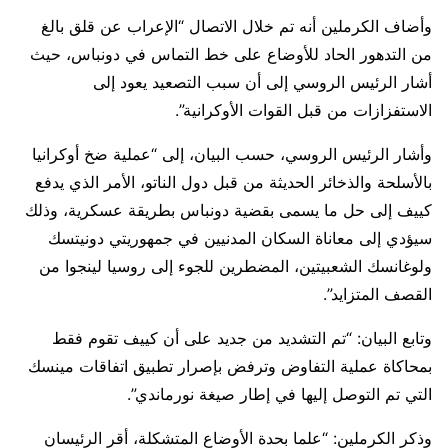
وأضاف الكرملين أنه تم خلال الاتصال “الإعراب عن قلق بالغ
من التدهور الحاد للأوضاع على خط التماس في دونباس، حيث
أشار الرئيس الروسي إلى أن سبب التصعيد يعود إلى
الاستفزازات من قبل القوات الأوكرانية”.
وأشار الرئيس الروسي، حسب البيان، إلى “عملية ضخ أوكرانيا
بالأسلحة والذخائر الحديثة من قبل دول الناتو، الأمر الذي يدفع
كييف إلى حل ما يسمى بقضية دونباس بطريقة عسكرية، وذلك
سيؤدي إلى معاناة السكان المدنيين في جمهوريتي دونيتسك
ولوغانسك الشعبيتين، المضطرين للجوء إلى روسيا لينجوا من
القصف المتزايد”.
وتابع البيان: “تم التشديد من جديد على أن كييف تقوم فقط
بمحاكاة عملية التفاوض وترفض بإصرار تطبيق اتفاقات مينسك
التي تم التوصل إليها في إطار صيغة نورماندي”.
وذكر الكرملين: “علما بحدة الأوضاع المتشكلة، أقر الرئيسان