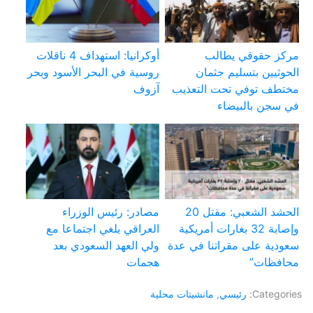
مركز حقوقي يطالب
أوكرانيا: استهداف 4 ناقلات
الحوثيين بتسليم جثمان
روسية في البحر الأسود وبحر
مختطف توفي تحت التعذيب
آزوف
في سجن بالبيضاء
الحشد الشعبي: مقتل 20
مصادر: رئيس الوزراء
وإصابة 32 بغارات أمريكية
العراقي يلغي اجتماعا مع
سعودية على مقراتنا في عدة
ولي العهد السعودي بعد
محافظات”
هجمات
Categories:
رئيسي
,
مانشيتات محلية