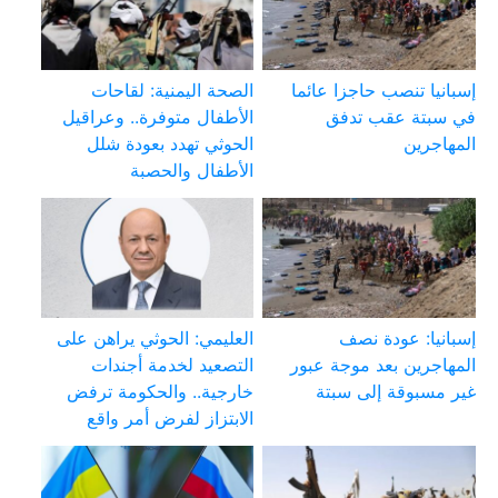
إسبانيا تنصب حاجزا عائما
الصحة اليمنية: لقاحات
في سبتة عقب تدفق
الأطفال متوفرة.. وعراقيل
المهاجرين
الحوثي تهدد بعودة شلل
الأطفال والحصبة
إسبانيا: عودة نصف
العليمي: الحوثي يراهن على
المهاجرين بعد موجة عبور
التصعيد لخدمة أجندات
غير مسبوقة إلى سبتة
خارجية.. والحكومة ترفض
الابتزاز لفرض أمر واقع