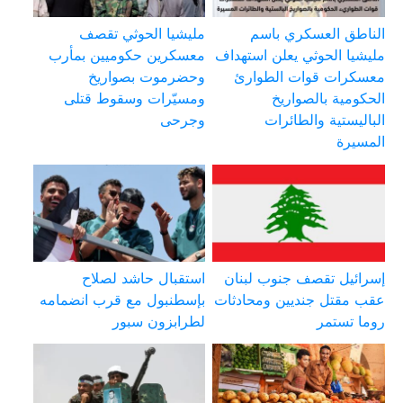
الناطق العسكري باسم
مليشيا الحوثي تقصف
مليشيا الحوثي يعلن استهداف
معسكرين حكوميين بمأرب
معسكرات قوات الطوارئ
وحضرموت بصواريخ
الحكومية بالصواريخ
ومسيّرات وسقوط قتلى
الباليستية والطائرات
وجرحى
المسيرة
إسرائيل تقصف جنوب لبنان
استقبال حاشد لصلاح
عقب مقتل جنديين ومحادثات
بإسطنبول مع قرب انضمامه
روما تستمر
لطرابزون سبور