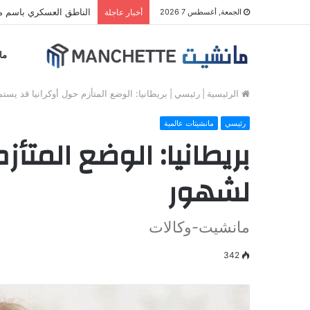
الناطق العسكري باسم مل
الجمعة, أغسطس 7 2026
أخبار عاجلة
ما
الرئيسية
|
رئيسي
|
بريطانيا: الوضع المتأزم حول أوكرانيا قد يستم
رئيسي
مانشيتات عالمية
بريطانيا: الوضع المتأز
لشهور
مانشيت-وكالات
342