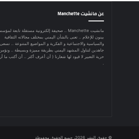
عن مانشيت Manchette
مانشيت Manchette .. صحيفة إلكترونية مستقلة تابعة لمؤس
بينون للإعلام .. تعنى بالشأن اليمني بمختلف مجالاته الثقافية
والسياسية والاجتماعية و الفكرية و المواضيع المتنوعة .. نسعى
جاهدين لتناول المشهد اليمني بطريقة مميزة وبسيطة .. ونؤمن
حرية التعبير لا قيود لها شعارنا ( أن أعرف أكثر .. أن أكتب ما أري
.
© حقوق النشر 2026، جميع الحقوق محفوظة