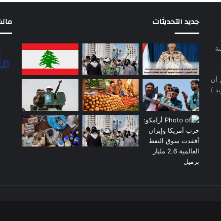
جديد التحديثات
مانشيت 
سة
 أن
د )