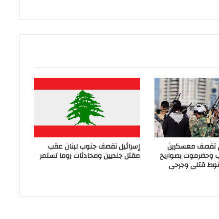
ي تقصف معسكرين
إسرائيل تقصف جنوب لبنان عقب
ب وحضرموت بصواريخ
مقتل جنديين ومحادثات روما تستمر
وط قتلى وجرحى