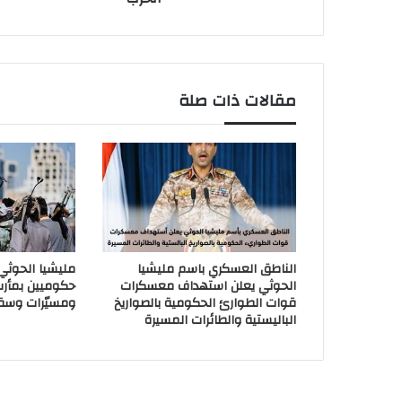
مقالات ذات صلة
الناطق العسكري باسم مليشيا
مليشيا الحوث
الحوثي يعلن استهداف معسكرات
حكوميين بمأر
قوات الطوارئ الحكومية بالصواريخ
ومسيّرات وسق
الباليستية والطائرات المسيرة