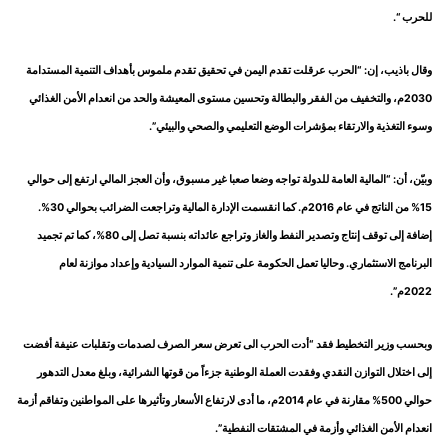
للحرب “.
وقال باذيب، إن: “الحرب عرقلت تقدم اليمن في تحقيق تقدم ملموس بأهداف التنمية المستدامة
2030م، والتخفيف من الفقر والبطالة وتحسين مستوى المعيشة والحد من انعدام الأمن الغذائي
وسوء التغذية والارتقاء بمؤشرات الوضع التعليمي والصحي والبيئي”.
وبيّن، أن: “المالية العامة للدولة تواجه وضعا صعبا غير مسبوق، وأن العجز المالي ارتفع إلى حوالي
15% من الناتج في عام 2016م. كما انقسمت الإدارة المالية وتراجعت الضرائب بحوالي 30%.
إضافة إلى توقف إنتاج وتصدير النفط والغاز وتراجع عائداته بنسبة تصل إلى 80%، كما تم تجميد
البرنامج الاستثماري. وحاليا تعمل الحكومة على تنمية الموارد السيادية وإعداد موازنة لعام
2022م”.
وبحسب وزير التخطيط فقد “أدت الحرب الى تعرض سعر الصرف لصدمات وتقلبات عنيفة أفضت
إلى اختلال التوازن النقدي وفقدت العملة الوطنية جزءاً من قوتها الشرائية، وبلغ معدل التدهور
حوالي 500% مقارنة في عام 2014م، ما أدى لارتفاع الأسعار وتأثيرها على المواطنين وتفاقم أزمة
انعدام الأمن الغذائي وأزمة في المشتقات النفطية”.