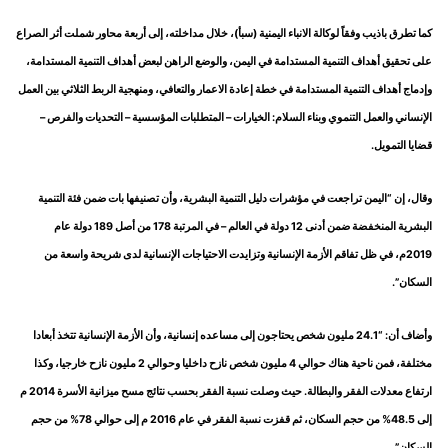
كما تطرق باذيب وفقاً لوكالة الانباء اليمنية (سبأ)، خلال مداخلته، إلى أربعة محاور شملت أثر الصراع
على تحقيق أهداف التنمية المستدامة في اليمن، والوضع الراهن لبعض أهداف التنمية المستدامة،
وإدماج أهداف التنمية المستدامة في خطة إعادة الاعمار والتعافي، ومنهجية الربط الثلاثي بين العمل
الإنساني والعمل التنموي وبناء السلام: الخيارات – المتطلبات المؤسسية – التحديات والفرص –
قضايا التمويل.
وقال، إن “اليمن تراجعت في مؤشرات دليل التنمية البشرية، وأن تصنيفها بات ضمن فئة التنمية
البشرية المنخفضة ضمن أدنى 12 دولة في العالم – في المرتبة 178 من أصل 189 دولة عام
2019م، في ظل تفاقم الأزمة الإنسانية وتزايدت الاحتياجات الإنسانية لدى شريحة واسعة من
السكان”.
وأضاف أن: “24.1 مليون شخص يحتاجون إلى مساعده إنسانية، وأن الأزمة الإنسانية تتخذ أبعادا
مختلفة، فمن ناحية هناك حوالي 4 مليون شخص نازح داخليا وحوالي 2 مليون نازح خارجيا، وكذا
ارتفاع معدلات الفقر والبطالة. حيث وصلت نسبة الفقر بحسب نتائج مسح ميزانية الأسرة 2014 م
إلى 48.5% من حجم السكان، ثم قفزت نسبة الفقر في عام 2016 م إلى حوالي 78% من حجم
السكان”.