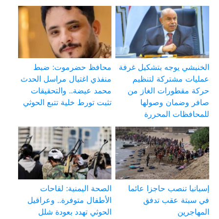
الخنبشي يوجه بتشكيل غرفة
محافظ حضرموت: ضبط
عمليات مشتركة لتنظيم
منفذي اغتيال مراسل الحدث
حركة مقطورات الغاز من
محمد عيضة.. والتحقيقات
صافر وضمان وصولها
تثبت تورط خلية تتبع الحوثي
للمحافظات المحررة
إسبانيا تنصب حاجزا عائما
الصحة اليمنية: لقاحات
في سبتة عقب تدفق
الأطفال متوفرة.. وعراقيل
المهاجرين
الحوثي تهدد بعودة شلل