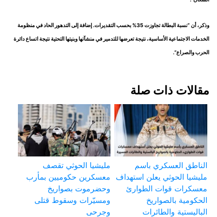
وذكر، أن “نسبة البطالة تجاوزت 35% بحسب التقديرات. إضافة إلى التدهور الحاد في منظومة
الخدمات الاجتماعية الأساسية، نتيجة تعرضها للتدمير في منشآتها وبنيتها التحتية نتيجة اتساع دائرة
الحرب والصراع”.
مقالات ذات صلة
الناطق العسكري باسم
مليشيا الحوثي تقصف
مليشيا الحوثي يعلن استهداف
معسكرين حكوميين بمأرب
معسكرات قوات الطوارئ
وحضرموت بصواريخ
الحكومية بالصواريخ
ومسيّرات وسقوط قتلى
الباليستية والطائرات
وجرحى