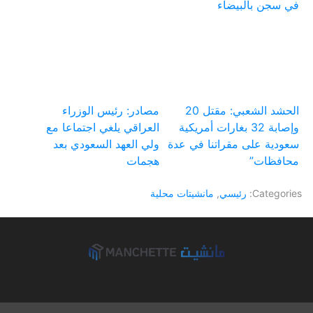
في سجن بالبيضاء
الحشد الشعبي: مقتل 20
مصادر: رئيس الوزراء
وإصابة 32 بغارات أمريكية
العراقي يلغي اجتماعا مع
سعودية على مقراتنا في عدة
ولي العهد السعودي بعد
محافظات”
هجمات
Categories:
رئيسي
,
مانشيتات محلية