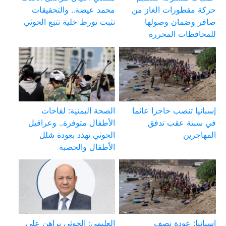
حركة مقطورات الغاز من
محمد عيضة.. والتحقيقات
صافر وضمان وصولها
تثبت تورط خلية تتبع الحوثي
للمحافظات المحررة
إسبانيا تنصب حاجزا عائما
الصحة اليمنية: لقاحات
في سبتة عقب تدفق
الأطفال متوفرة.. وعراقيل
المهاجرين
الحوثي تهدد بعودة شلل
الأطفال والحصبة
إسبانيا: عودة نصف
العليمي: الحوثي يراهن على