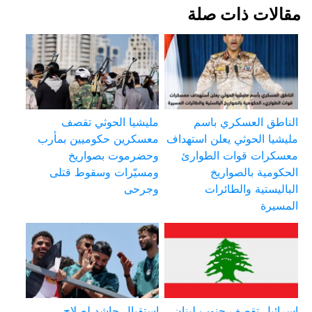
مقالات ذات صلة
الناطق العسكري باسم
مليشيا الحوثي تقصف
مليشيا الحوثي يعلن استهداف
معسكرين حكوميين بمأرب
معسكرات قوات الطوارئ
وحضرموت بصواريخ
الحكومية بالصواريخ
ومسيّرات وسقوط قتلى
الباليستية والطائرات
وجرحى
المسيرة
إسرائيل تقصف جنوب لبنان
استقبال حاشد لصلاح