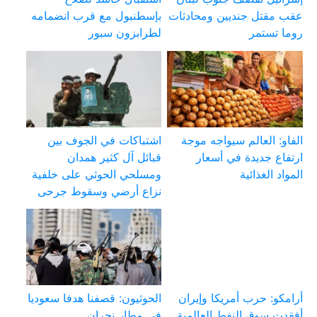
عقب مقتل جنديين ومحادثات
بإسطنبول مع قرب انضمامه
روما تستمر
لطرابزون سبور
الفاو: العالم سيواجه موجة
اشتباكات في الجوف بين
ارتفاع جديدة في أسعار
قبائل آل كثير همدان
المواد الغذائية
ومسلحي الحوثي على خلفية
نزاع أرضي وسقوط جرحى
أرامكو: حرب أمريكا وإيران
الحوثيون: قصفنا هدفا سعوديا
أفقدت سوق النفط العالمية
في مطار نجران