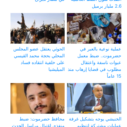
2.6 مليار برميل
عملية نوعية بالعبر في
الحوثي يعتقل عضو المجلس
حضرموت.. ضبط معمل
المحلي بحجة محمد القيسي
عبوات ناسفة واعتقال
على خلفية انتقاده فساد
مطلوب في قضايا إرهاب منذ
الميليشيا
15 عاماً
الخنبشي يوجه بتشكيل غرفة
محافظ حضرموت: ضبط
عمليات مشتركة لتنظيم
منفذي اغتيال مراسل الحدث