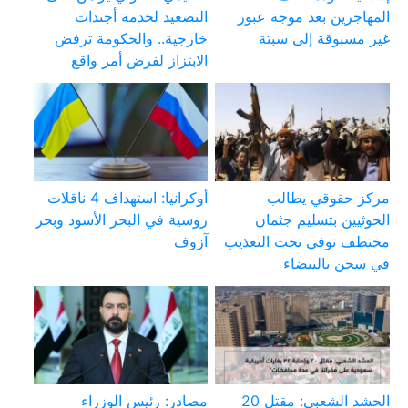
المهاجرين بعد موجة عبور
التصعيد لخدمة أجندات
غير مسبوقة إلى سبتة
خارجية.. والحكومة ترفض
الابتزاز لفرض أمر واقع
مركز حقوقي يطالب
أوكرانيا: استهداف 4 ناقلات
الحوثيين بتسليم جثمان
روسية في البحر الأسود وبحر
مختطف توفي تحت التعذيب
آزوف
في سجن بالبيضاء
الحشد الشعبي: مقتل 20
مصادر: رئيس الوزراء