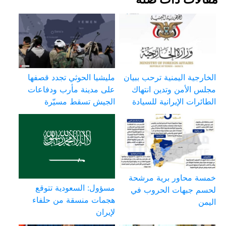
الخارجية اليمنية ترحب ببيان
مليشيا الحوثي تجدد قصفها
مجلس الأمن وتدين انتهاك
على مدينة مأرب ودفاعات
الطائرات الإيرانية للسيادة
الجيش تسقط مسيّرة
خمسة محاور برية مرشحة
مسؤول: السعودية تتوقع
لحسم جبهات الحروب في
هجمات منسقة من حلفاء
اليمن
لإيران