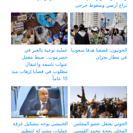
نزاع أرضي وسقوط جرحى
الحوثيون: قصفنا هدفا سعوديا
عملية نوعية بالعبر في
في مطار نجران
حضرموت.. ضبط معمل
عبوات ناسفة واعتقال
مطلوب في قضايا إرهاب منذ
15 عاماً
الحوثي يعتقل عضو المجلس
الخنبشي يوجه بتشكيل غرفة
المحلي بحجة محمد القيسي
عمليات مشتركة لتنظيم