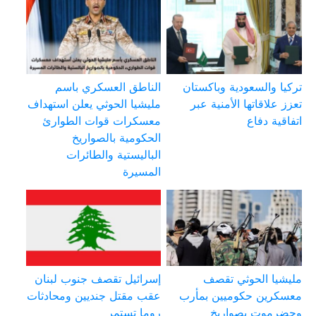
تركيا والسعودية وباكستان
الناطق العسكري باسم
تعزز علاقاتها الأمنية عبر
مليشيا الحوثي يعلن استهداف
اتفاقية دفاع
معسكرات قوات الطوارئ
الحكومية بالصواريخ
الباليستية والطائرات
المسيرة
مليشيا الحوثي تقصف
إسرائيل تقصف جنوب لبنان
معسكرين حكوميين بمأرب
عقب مقتل جنديين ومحادثات
وحضرموت بصواريخ
روما تستمر