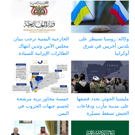
وكالة: روسيا تسيطر على
الخارجية اليمنية ترحب ببيان
بلدتين أخريين في شرق
مجلس الأمن وتدين انتهاك
أوكرانيا
الطائرات الإيرانية للسيادة
مليشيا الحوثي تجدد قصفها
خمسة محاور برية مرشحة
على مدينة مأرب ودفاعات
لحسم جبهات الحروب في
الجيش تسقط مسيّرة
اليمن