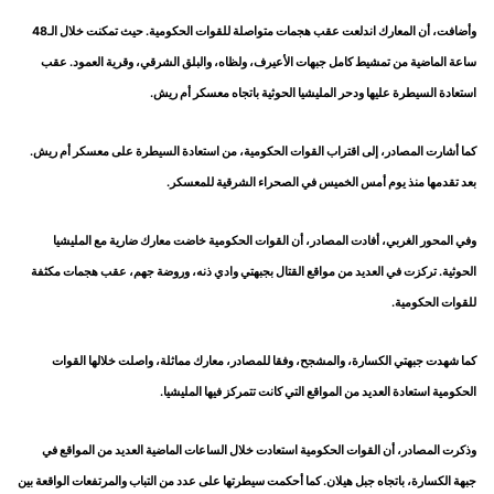
وأضافت، أن المعارك اندلعت عقب هجمات متواصلة للقوات الحكومية. حيث تمكنت خلال الـ48
ساعة الماضية من تمشيط كامل جبهات الأعيرف، ولظاه، والبلق الشرقي، وقرية العمود. عقب
استعادة السيطرة عليها ودحر المليشيا الحوثية باتجاه معسكر أم ريش.
كما أشارت المصادر، إلى اقتراب القوات الحكومية، من استعادة السيطرة على معسكر أم ريش.
بعد تقدمها منذ يوم أمس الخميس في الصحراء الشرقية للمعسكر.
وفي المحور الغربي، أفادت المصادر، أن القوات الحكومية خاضت معارك ضارية مع المليشيا
الحوثية. تركزت في العديد من مواقع القتال بجبهتي وادي ذنه، وروضة جهم، عقب هجمات مكثفة
للقوات الحكومية.
كما شهدت جبهتي الكسارة، والمشجح، وفقا للمصادر، معارك مماثلة، واصلت خلالها القوات
الحكومية استعادة العديد من المواقع التي كانت تتمركز فيها المليشيا.
وذكرت المصادر، أن القوات الحكومية استعادت خلال الساعات الماضية العديد من المواقع في
جبهة الكسارة، باتجاه جبل هيلان. كما أحكمت سيطرتها على عدد من التباب والمرتفعات الواقعة بين