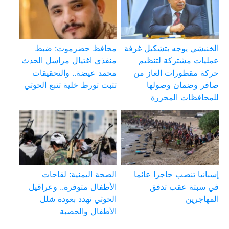
الخنبشي يوجه بتشكيل غرفة
محافظ حضرموت: ضبط
عمليات مشتركة لتنظيم
منفذي اغتيال مراسل الحدث
حركة مقطورات الغاز من
محمد عيضة.. والتحقيقات
صافر وضمان وصولها
تثبت تورط خلية تتبع الحوثي
للمحافظات المحررة
إسبانيا تنصب حاجزا عائما
الصحة اليمنية: لقاحات
في سبتة عقب تدفق
الأطفال متوفرة.. وعراقيل
المهاجرين
الحوثي تهدد بعودة شلل
الأطفال والحصبة