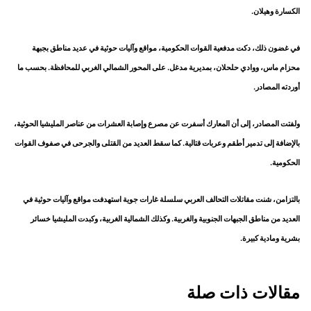
الكسارة وهيلان.
في غضون ذلك، دكت مدفعية القوات الحكومية، مواقع وآليات حوثية في عديد مناطق بجبهة
محزام ماس، ووادي حلحلان، بمديرية مدغل. على المحور الشمالي الغربي للمحافظة. بحسب ما
أوردته المصادر.
ولفتت المصادر، إلى أن المعارك أسفرت عن مصرع وإصابة العشرات من عناصر المليشيا الحوثية،
بالإضافة إلى تدمير أطقم وعربات قتالية. كما سقط العديد من القتلى والجرحى في صفوف القوات
الحكومية.
بالتزامن، شنت مقاتلات التحالف العربي سلسلة غارات جوية استهدفت مواقع وآليات حوثية في
العديد من مناطق الجبهات الجنوبية والغربية. وكذلك الشمالية الغربية، وكبدت المليشيا خسائر
بشرية ومادية كبيرة.
مقالات ذات صلة