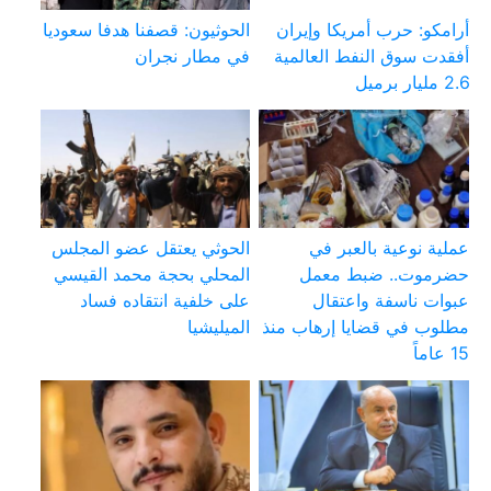
أرامكو: حرب أمريكا وإيران
الحوثيون: قصفنا هدفا سعوديا
أفقدت سوق النفط العالمية
في مطار نجران
2.6 مليار برميل
عملية نوعية بالعبر في
الحوثي يعتقل عضو المجلس
حضرموت.. ضبط معمل
المحلي بحجة محمد القيسي
عبوات ناسفة واعتقال
على خلفية انتقاده فساد
مطلوب في قضايا إرهاب منذ
الميليشيا
15 عاماً