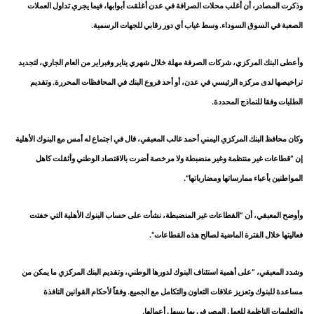
وذكرت المصادر، أن أغلب محلات الصرافة في عدن أغلقت أبوابها، فيما يجري تداول العملات
الصعبة في السوق السوداء. وسط غياب أي دور رقابي للجهات الرسمية.
وأعطى البنك المركزي، شركات الصرفة مهلة خلال شهري يناير وفبراير من العام الجاري، لتجديد
تراخيصها لدى مركزه الرئيسي في عدن، أو أحد فروع البنك في المحافظات المحررة. وتقديم
الطلبات وفقا للنماذج المحددة.
وكان محافظ البنك المركزي اليمني أحمد غالب المعبقي، قال في اجتماع له أمس مع البنوك الأهلية
إن “قطاعات غير منتظمة وغير منضبطة ولا مرخصة أضرت بالاقتصاد الوطني وأثقلت كاهل
المواطنين بأعباء ممارساتها ومضارباتها”.
وأوضح المعبقي، أن “القطاعات غير المنضبطة، نشأت على حساب البنوك الأهلية التي خفتت
فعاليتها خلال الفترة الماضية لصالح هذه القطاعات”.
وشدد المعبقي، “على أهمية استئناف البنوك لدورها الوطني، وتقديم البنك المركزي ما يمكن من
مساعدة للبنوك وتعزيز علاقات التعاون والتكامل مع الجميع. وفقاً لأحكام القوانين النافذة
والتعليمات الناظمة للعمل المصرفي بما يسهل أعمالها.