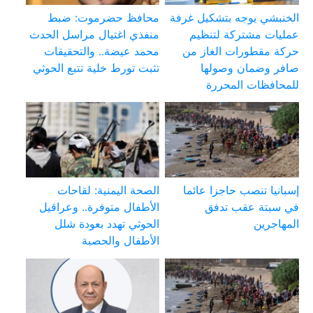
الخنبشي يوجه بتشكيل غرفة
محافظ حضرموت: ضبط
عمليات مشتركة لتنظيم
منفذي اغتيال مراسل الحدث
حركة مقطورات الغاز من
محمد عيضة.. والتحقيقات
صافر وضمان وصولها
تثبت تورط خلية تتبع الحوثي
للمحافظات المحررة
إسبانيا تنصب حاجزا عائما
الصحة اليمنية: لقاحات
في سبتة عقب تدفق
الأطفال متوفرة.. وعراقيل
المهاجرين
الحوثي تهدد بعودة شلل
الأطفال والحصبة