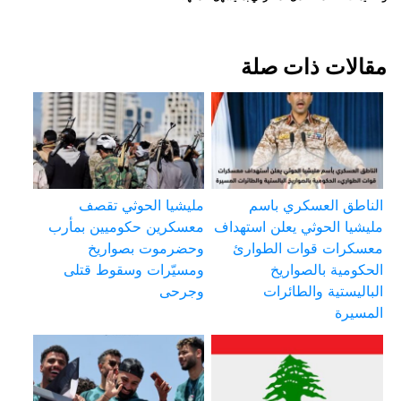
مقالات ذات صلة
الناطق العسكري باسم
مليشيا الحوثي تقصف
مليشيا الحوثي يعلن استهداف
معسكرين حكوميين بمأرب
معسكرات قوات الطوارئ
وحضرموت بصواريخ
الحكومية بالصواريخ
ومسيّرات وسقوط قتلى
الباليستية والطائرات
وجرحى
المسيرة