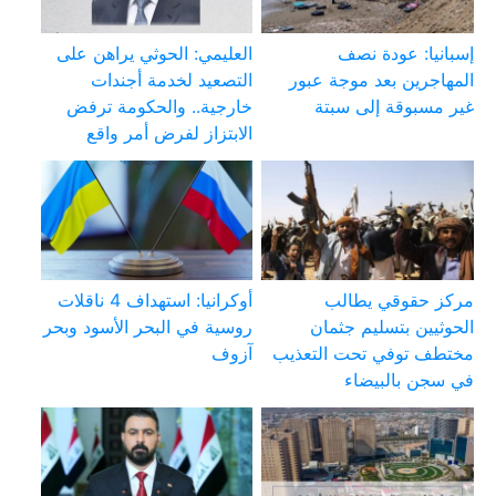
إسبانيا: عودة نصف
العليمي: الحوثي يراهن على
المهاجرين بعد موجة عبور
التصعيد لخدمة أجندات
غير مسبوقة إلى سبتة
خارجية.. والحكومة ترفض
الابتزاز لفرض أمر واقع
مركز حقوقي يطالب
أوكرانيا: استهداف 4 ناقلات
الحوثيين بتسليم جثمان
روسية في البحر الأسود وبحر
مختطف توفي تحت التعذيب
آزوف
في سجن بالبيضاء