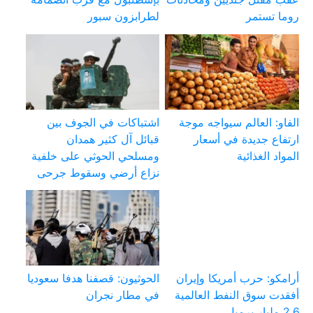
روما تستمر
لطرابزون سبور
الفاو: العالم سيواجه موجة
اشتباكات في الجوف بين
ارتفاع جديدة في أسعار
قبائل آل كثير همدان
المواد الغذائية
ومسلحي الحوثي على خلفية
نزاع أرضي وسقوط جرحى
أرامكو: حرب أمريكا وإيران
الحوثيون: قصفنا هدفا سعوديا
أفقدت سوق النفط العالمية
في مطار نجران
2.6 مليار برميل