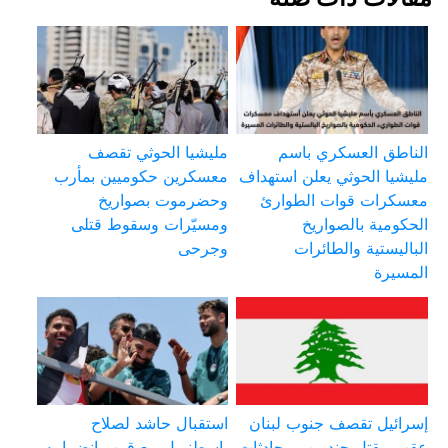
الناطق العسكري باسم
مليشيا الحوثي تقصف
مليشيا الحوثي يعلن استهداف
معسكرين حكوميين بمأرب
معسكرات قوات الطوارئ
وحضرموت بصواريخ
الحكومية بالصواريخ
ومسيّرات وسقوط قتلى
الباليستية والطائرات
وجرحى
المسيرة
إسرائيل تقصف جنوب لبنان
استقبال حاشد لصلاح
عقب مقتل جنديين ومحادثات
بإسطنبول مع قرب انضمامه