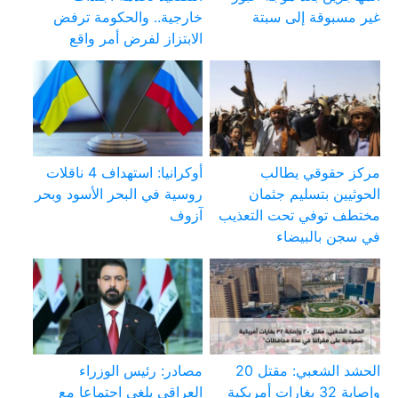
غير مسبوقة إلى سبتة
خارجية.. والحكومة ترفض
الابتزاز لفرض أمر واقع
مركز حقوقي يطالب
أوكرانيا: استهداف 4 ناقلات
الحوثيين بتسليم جثمان
روسية في البحر الأسود وبحر
مختطف توفي تحت التعذيب
آزوف
في سجن بالبيضاء
الحشد الشعبي: مقتل 20
مصادر: رئيس الوزراء
وإصابة 32 بغارات أمريكية
العراقي يلغي اجتماعا مع