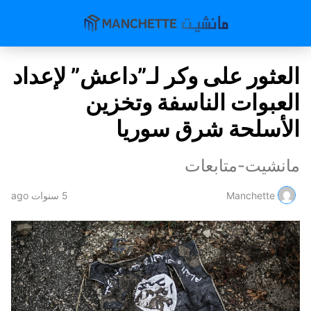
العثور على وكر لـ”داعش” لإعداد
العبوات الناسفة وتخزين
الأسلحة شرق سوريا
مانشيت-متابعات
Manchette
5 سنوات ago