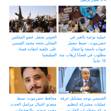
عملية نوعية بالعبر في
الحوثي يعتقل عضو المجلس
حضرموت.. ضبط معمل
المحلي بحجة محمد القيسي
عبوات ناسفة واعتقال
على خلفية انتقاده فساد
مطلوب في قضايا إرهاب منذ
الميليشيا
15 عاماً
الخنبشي يوجه بتشكيل غرفة
محافظ حضرموت: ضبط
عمليات مشتركة لتنظيم
منفذي اغتيال مراسل الحدث
حركة مقطورات الغاز من
محمد عيضة.. والتحقيقات