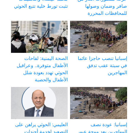
صافر وضمان وصولها
تثبت تورط خلية تتبع الحوثي
للمحافظات المحررة
إسبانيا تنصب حاجزا عائما
الصحة اليمنية: لقاحات
في سبتة عقب تدفق
الأطفال متوفرة.. وعراقيل
المهاجرين
الحوثي تهدد بعودة شلل
الأطفال والحصبة
إسبانيا: عودة نصف
العليمي: الحوثي يراهن على
المهاجرين بعد موجة عبور
التصعيد لخدمة أجندات