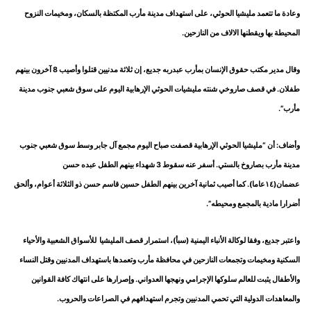
وعادة ما تتعمد مليشيا الحوثي، على استهداف مدينة مأرب المكتظة بالسكان، ومخيمات النزوح
المحيطة بها ويقطنها الالاف من النازحين.
وقال مدير مكتب حقوق الإنسان بمأرب عبدربه جديع، إن ثلاثة مدنيين قتلوا وأصيب 8 آخرون بينهم
طفلان. في قصف صاروخي شنته مليشيات الحوثي الإرهابية اليوم على سوق شعبي جنوب مدينة
مأرب”.
وأضاف: أن “مليشيا الحوثي الإرهابية قصفت صباح اليوم مجمع آل جابر وسط سوق شعبي جنوب
مدينة مأرب بصاروخ بالستي. أسفر عنه سقوط 3 شهداء بينهم الطفل عبده حسن
عضمان(١٤عاما). كما أصيب ثمانية آخرين بينهم الطفل حسين قاسم حسن ذو الثلاثة أعوام، وألحق
أضرارا مادية بالمجمع ومحيطه”.
واعتبر جديع، وفقا لوكالة الأنباء اليمنية (سبأ)، استمرار قصف المليشيا للأسواق الشعبية والأحياء
السكنية ومخيمات وتجمعات النازحين في محافظة مأرب وتعمدها باستهداف المدنيين وقتل النساء
والأطفال يثبت للعالم سلوكها الإجرامي ونهجها العدواني. وإصرارها على انتهاك كافة القوانين
والمعاهدات الدولية التي تحمي المدنيين وتجرم استهدافهم في الصراعات والحروب.