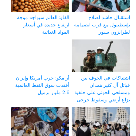
استقبال حاشد لصلاح
الفاو: العالم سيواجه موجة
بإسطنبول مع قرب انضمامه
ارتفاع جديدة في أسعار
لطرابزون سبور
المواد الغذائية
اشتباكات في الجوف بين
أرامكو: حرب أمريكا وإيران
قبائل آل كثير همدان
أفقدت سوق النفط العالمية
ومسلحي الحوثي على خلفية
2.6 مليار برميل
نزاع أرضي وسقوط جرحى