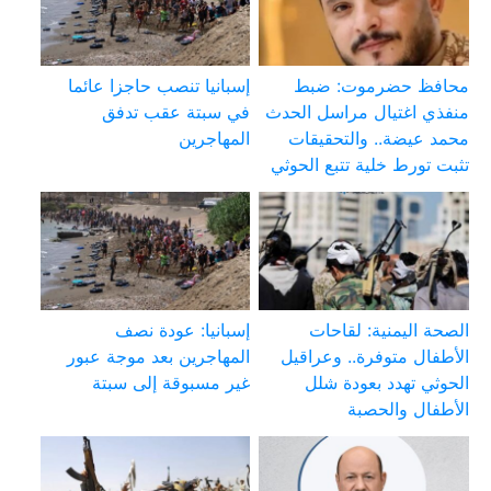
محافظ حضرموت: ضبط
إسبانيا تنصب حاجزا عائما
منفذي اغتيال مراسل الحدث
في سبتة عقب تدفق
محمد عيضة.. والتحقيقات
المهاجرين
تثبت تورط خلية تتبع الحوثي
الصحة اليمنية: لقاحات
إسبانيا: عودة نصف
الأطفال متوفرة.. وعراقيل
المهاجرين بعد موجة عبور
الحوثي تهدد بعودة شلل
غير مسبوقة إلى سبتة
الأطفال والحصبة