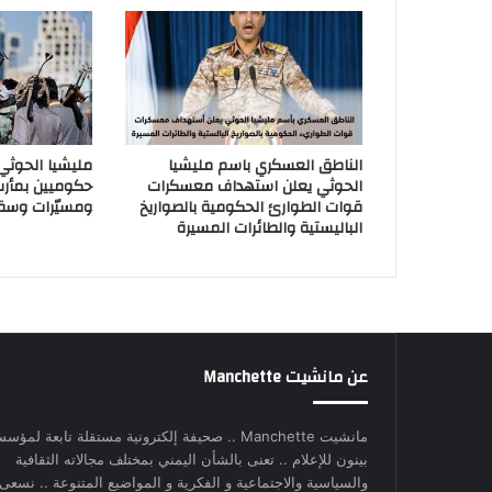
الناطق العسكري باسم مليشيا
مليشيا الحوث
الحوثي يعلن استهداف معسكرات
حكوميين بمأر
قوات الطوارئ الحكومية بالصواريخ
ومسيّرات وسق
الباليستية والطائرات المسيرة
عن مانشيت Manchette
مانشيت Manchette .. صحيفة إلكترونية مستقلة تابعة لمؤس
بينون للإعلام .. تعنى بالشأن اليمني بمختلف مجالاته الثقافية
والسياسية والاجتماعية و الفكرية و المواضيع المتنوعة .. نسعى