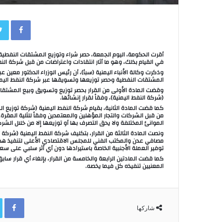
book
أقرت الحكومة، اليوم الجمعة، حصر شراء وتوزيع المشتقات النفطي
في القيام بذلك، وهو ما أثار انتقادات واعتراضات من قبل شركة الن
المشتقات النفطية وحصر توزيعها وتسويقها عبر شركة النفط اليمن
وقضت المادة الأولى من القرار بحصر توزيع وتسويق وبيع المشتقا
(شركة النفط اليمنية)، وفقاً لقرار إنشائها.
كما قضت المادة الثانية، بقيام شركة النفط اليمنية (شركة توزيع ا
من قبل الشركات والتجار المؤهلين والمعتمدين وفقاً للآلية المقرة
الموانئ المختلفة ولا يحق التصرف بها أو توزيعها إلا من خلال الشرك
ونصت المادة الثالثة من القرار، بتكليف شركة النفط اليمنية (شركة
مصافي عدن والمكتب الفني للمجلس الاقتصادي الأعلى لتنفيذ هذا 
توفير العملة الأجنبية الخاصة باستيرادها دون أي أثر سلبي على سعر 
كما قضت المادتين الرابعة والخامسة من القرار، بإلغاء أي قرار سابق
المعنيين تنفيذه كل فيما يخصه.
ok
شاركها