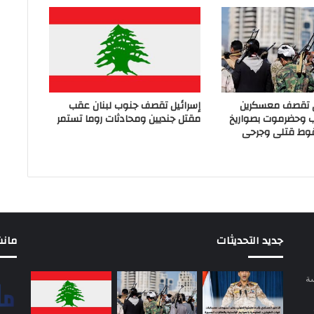
ي تقصف معسكرين
إسرائيل تقصف جنوب لبنان عقب
ب وحضرموت بصواريخ
مقتل جنديين ومحادثات روما تستمر
وط قتلى وجرحى
جديد التحديثات
مانشيت 
سة