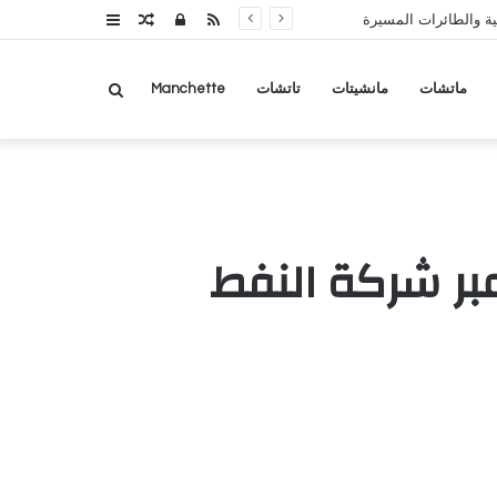
RSS
تسجيل
مقال
عمود
ة والطائرات المسيرة
الدخول
عشوائي
جانبي
بحث
ماتشات
مانشيتات
تاتشات
Manchette
عن
بر شركة النفط