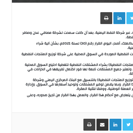
Face
Twitter
LinkedIn
طباعة
ة، عبر شركة النفط اليمنية. بعد أن كانت سمحت لشركة مصافي عدن وصافر
فطة.
وذكرت وكالة الأنباء اليمنية (سبأ)، أن رئيس الوزراء الدكتور معين عبدالملك، أصدر، اليوم، القرار رقم (30) لسنة 2021م، بشأن آلية شراء
ية.
ت النفطية الموردة في السوق المحلية على شركة توزيع المنتجات النفطية
لمنتجات النفطية) بشراء المشتقات النفطية لتغطية احتياج السوق المحلية
. وتعتبر جميع المشتقات تابعة لها فور اكتمال تفريغها في الخزانات في
ة.
 توزيع المنتجات النفطية) بالتنسيق مع البنك المركزي اليمني وشركة
القرار. وبما يضمن توفير المشتقات وتوحيد أسعارها في السوق. وإدارة
العملة الوطنية، ووفقا للآلية المقرة.
 يتعارض مع أحكام هذا القرار. والعمل بهذا القرار من تاريخ صدوره، وعلى
Facebo
Twitter
LinkedIn
مشاركة عبر البريد
طباعة