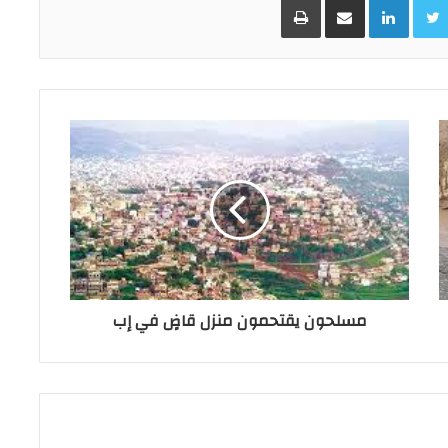
مسلحون يقتحمون منزل قاضٍ في إب