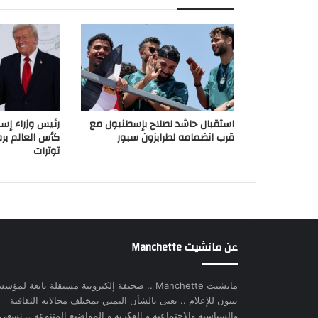
استقبال حاشد لصلاح بإسطنبول مع
رئيس وزراء إسب
قرب انضمامه لطرابزون سبور
كأس العالم بر
توترات
عن مانشيت Manchette
مانشيت Manchette .. صحيفة إلكترونية مستقلة تابعة لمؤس
بينون للإعلام .. تعنى بالشأن اليمني بمختلف مجالاته الثقافية
والسياسية والاجتماعية و الفكرية و المواضيع المتنوعة .. نسعى