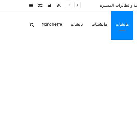
RSS
تسجيل
مقال
عمود
ة والطائرات المسيرة
الدخول
عشوائي
جانبي
بحث
ماتشات
مانشيتات
تاتشات
Manchette
عن