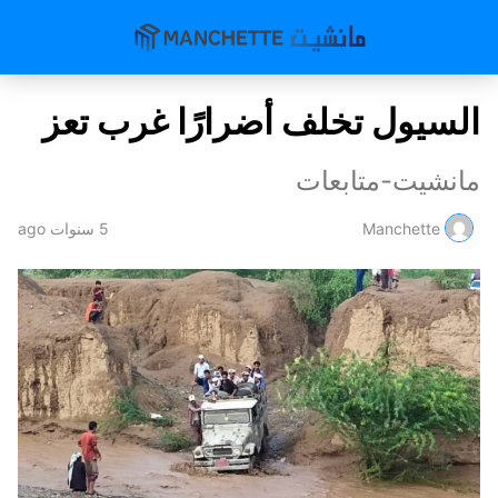
السيول تخلف أضرارًا غرب تعز
مانشيت-متابعات
Manchette
5 سنوات ago