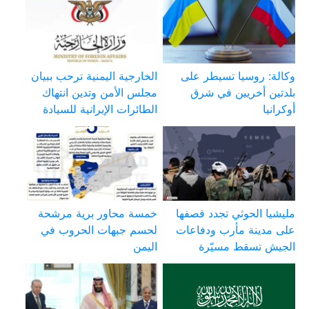
وكالة: روسيا تسيطر على
الخارجية اليمنية ترحب ببيان
بلدتين أخريين في شرق
مجلس الأمن وتدين انتهاك
أوكرانيا
الطائرات الإيرانية للسيادة
مليشيا الحوثي تجدد قصفها
خمسة محاور برية مرشحة
على مدينة مأرب ودفاعات
لحسم جبهات الحروب في
الجيش تسقط مسيّرة
اليمن