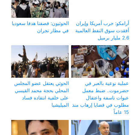
أرامكو: حرب أمريكا وإيران
الحوثيون: قصفنا هدفا سعوديا
أفقدت سوق النفط العالمية
في مطار نجران
2.6 مليار برميل
عملية نوعية بالعبر في
الحوثي يعتقل عضو المجلس
حضرموت.. ضبط معمل
المحلي بحجة محمد القيسي
عبوات ناسفة واعتقال
على خلفية انتقاده فساد
مطلوب في قضايا إرهاب منذ
الميليشيا
15 عاماً