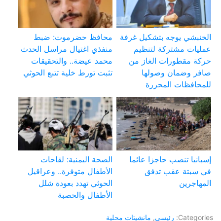
الخنبشي يوجه بتشكيل غرفة
محافظ حضرموت: ضبط
عمليات مشتركة لتنظيم
منفذي اغتيال مراسل الحدث
حركة مقطورات الغاز من
محمد عيضة.. والتحقيقات
صافر وضمان وصولها
تثبت تورط خلية تتبع الحوثي
للمحافظات المحررة
إسبانيا تنصب حاجزا عائما
الصحة اليمنية: لقاحات
في سبتة عقب تدفق
الأطفال متوفرة.. وعراقيل
المهاجرين
الحوثي تهدد بعودة شلل
الأطفال والحصبة
Categories:
رئيسي
,
مانشيتات محلية