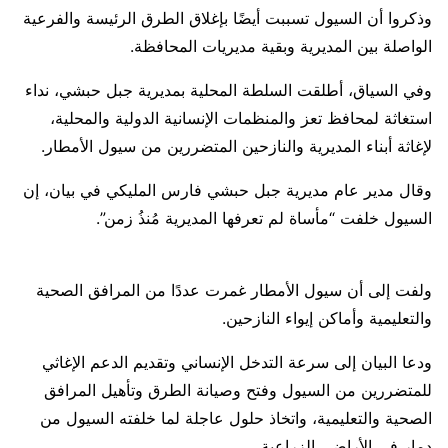
وذكروا أن السيول تسببت أيضًا بإغلاق الطرق الرئيسة والفرعية
الواصلة بين المديرية وبقية مديريات المحافظة.
وفي السياق، أطلقت السلطة المحلية بمديرية جبل حبشي، نداء
استغاثة لمحافظ تعز والمنظمات الإنسانية الدولية والمحلية،
لإغاثة أبناء المديرية والنازحين المتضررين من سيول الأمطار.
وقال مدير عام مديرية جبل حبشي فارس المليكي في بيان، إن
السيول خلفت “مأساة لم تعرفها المديرية مُنذُ زمن”.
ولفت إلى أن سيول الأمطار غمرت عددًا من المرافق الصحية
والتعليمية وأماكن إيواء النازحين.
ودعا البيان إلى سرعة التدخل الإنساني وتقديم الدعم الإغاثي
للمتضررين من السيول وفتح وصيانة الطرق وتأهيل المرافق
الصحية والتعليمية، واتخاذ حلول عاجلة لما خلفته السيول من
دمار في الأراضي الزراعية.