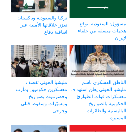
تركيا والسعودية وباكستان
مسؤول: السعودية تتوقع
تعزز علاقاتها الأمنية عبر
هجمات منسقة من حلفاء
اتفاقية دفاع
لإيران
الناطق العسكري باسم
مليشيا الحوثي تقصف
مليشيا الحوثي يعلن استهداف
معسكرين حكوميين بمأرب
معسكرات قوات الطوارئ
وحضرموت بصواريخ
الحكومية بالصواريخ
ومسيّرات وسقوط قتلى
الباليستية والطائرات
وجرحى
المسيرة