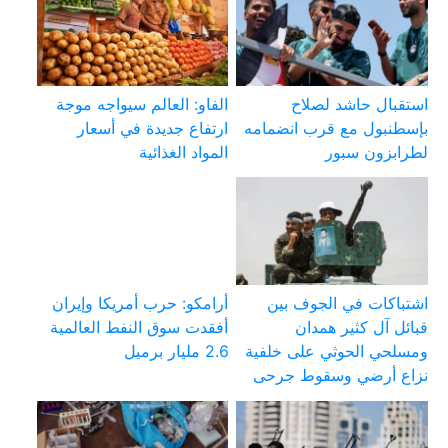
استقبال حاشد لصلاح
الفاو: العالم سيواجه موجة
بإسطنبول مع قرب انضمامه
ارتفاع جديدة في أسعار
لطرابزون سبور
المواد الغذائية
اشتباكات في الجوف بين
أرامكو: حرب أمريكا وإيران
قبائل آل كثير همدان
أفقدت سوق النفط العالمية
ومسلحي الحوثي على خلفية
2.6 مليار برميل
نزاع أرضي وسقوط جرحى