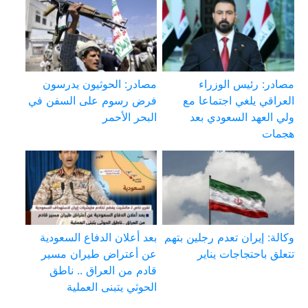
مصادر: رئيس الوزراء
مصادر: الحوثيون يدرسون
العراقي يلغي اجتماعا مع
فرض رسوم على السفن في
ولي العهد السعودي بعد
البحر الأحمر
هجمات
وكالة: إيران تعدم رجلين بتهم
بعد أعلان الدفاع السعودية
تتعلق باحتجاجات يناير
عن أعتراض طيران مسير
قادم من العراق .. ناطق
الحوثي يتبنى العملية