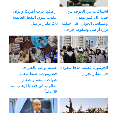
اشتباكات في الجوف بين
أرامكو: حرب أمريكا وإيران
قبائل آل كثير همدان
أفقدت سوق النفط العالمية
ومسلحي الحوثي على خلفية
2.6 مليار برميل
نزاع أرضي وسقوط جرحى
الحوثيون: قصفنا هدفا سعوديا
عملية نوعية بالعبر في
في مطار نجران
حضرموت.. ضبط معمل
عبوات ناسفة واعتقال
مطلوب في قضايا إرهاب منذ
15 عاماً