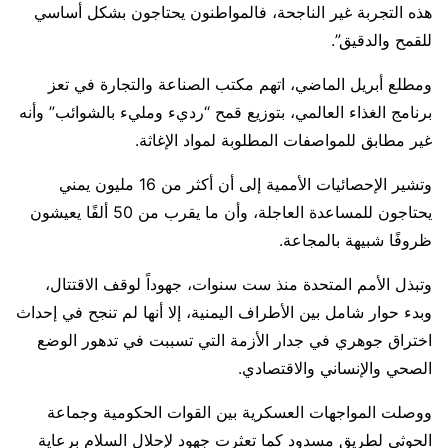
هذه التجربة غير الناجحة، فالمواطنون يحتاجون بشكل أساسي
للقمح والدقيق”.
ومطلع أبريل الماضي، اتهم مكتب الصناعة والتجارة في تعز
برنامج الغذاء العالمي، بتوزيع قمح “رديء ومليء بالشوائب” وأنه
غير مطابق للمواصفات المطلوبة لمواد الإغاثة.
وتشير الإحصائيات الأممية إلى أن أكثر من 16 مليون يمني
يحتاجون للمساعدة العاجلة، وأن ما يقرب من 50 ألفًا يعيشون
ظروفًا شبيهة بالمجاعة.
وتبذل الأمم المتحدة منذ ست سنوات، جهوداً لوقف الاقتتال،
وبدء حوار شامل بين الأطراف اليمنية، إلا أنها لم تنجح في إحداث
اختراق جوهري في جدار الأزمة التي تسببت في تدهور الوضع
الصحي والإنساني والاقتصادي.
ووصلت المواجهات العسكرية بين القوات الحكومية وجماعة
الحوثي لطريق مسدود كما تعثرت جهود لإحلال السلام برعاية