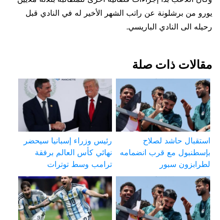
يورو من برشلونة عن راتب الشهر الأخير له في النادي قبل
رحيله الى النادي الباريسي.
مقالات ذات صلة
استقبال حاشد لصلاح
رئيس وزراء إسبانيا سيحضر
بإسطنبول مع قرب انضمامه
نهائي كأس العالم برفقة
لطرابزون سبور
ترامب وسط توترات