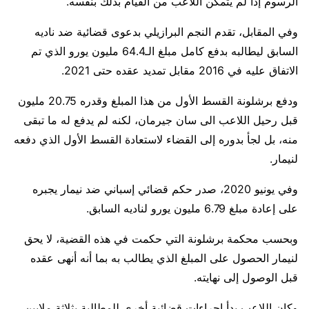
الرسوم إذا لم يتمكن اللاعب من القيام بذلك بنفسه.
وفي المقابل، تقدم النجم البرازيلي بدعوى قضائية ضد ناديه
السابق ليطالبه بدفع كامل مبلغ الـ64.4 مليون يورو الذي تم
الاتفاق عليه في 2016 مقابل تمديد عقده حتى 2021.
ودفع برشلونة القسط الأول من هذا المبلغ وقدره 20.75 مليون
قبل رحيل اللاعب الى سان جيرمان، لكنه لم يدفع له ما تبقى
منه، بل لجأ بدوره إلى القضاء لاستعادة القسط الأول الذي دفعه
لنيمار.
وفي يونيو 2020، صدر حكم قضائي إسباني ضد نيمار يجبره
على إعادة مبلغ 6.79 مليون يورو لناديه السابق.
وبحسب محكمة برشلونة التي حكمت في هذه القضية، لا يحق
لنيمار الحصول على المبلغ الذي يطالب به بما أنه أنهى عقده
قبل الوصول إلى نهايته.
وكان اللاعب بدأ إجراءات قضائية أخرى للمطالبة بثلاثة ملايين