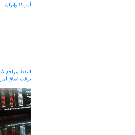
أمريكا وإيران
النفط يتراجع ل
ترقب اتفاق أمري