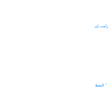
عد قول ترامب إن
” النفط