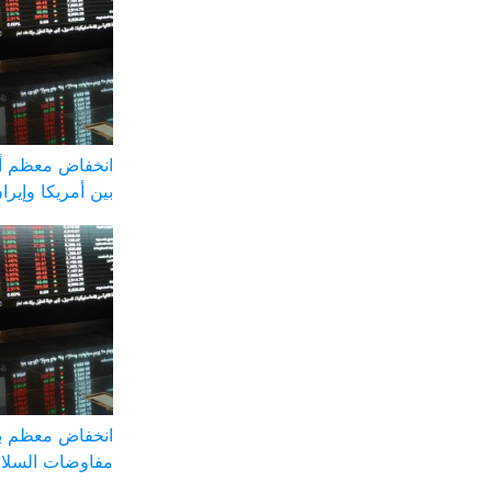
انخفاض معظم أس
بين أمريكا وإيرا
انخفاض معظم ب
مفاوضات السلا