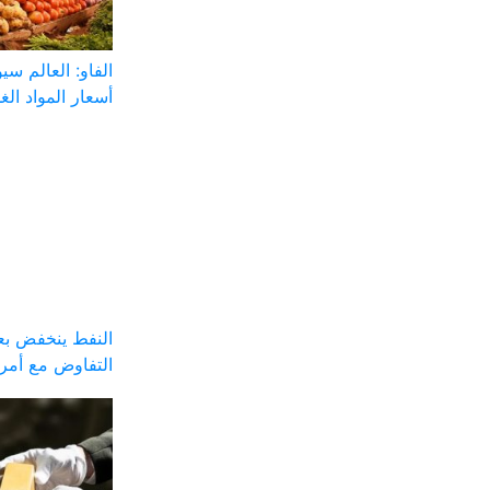
الفاو: العالم س
أسعار المواد الغذ
النفط ينخفض بعد
التفاوض مع أمري