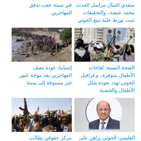
منفذي اغتيال مراسل الحدث
في سبتة عقب تدفق
محمد عيضة.. والتحقيقات
المهاجرين
تثبت تورط خلية تتبع الحوثي
الصحة اليمنية: لقاحات
إسبانيا: عودة نصف
الأطفال متوفرة.. وعراقيل
المهاجرين بعد موجة عبور
الحوثي تهدد بعودة شلل
غير مسبوقة إلى سبتة
الأطفال والحصبة
العليمي: الحوثي يراهن على
مركز حقوقي يطالب