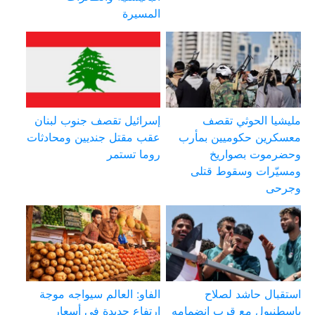
المسيرة
مليشيا الحوثي تقصف
إسرائيل تقصف جنوب لبنان
معسكرين حكوميين بمأرب
عقب مقتل جنديين ومحادثات
وحضرموت بصواريخ
روما تستمر
ومسيّرات وسقوط قتلى
وجرحى
استقبال حاشد لصلاح
الفاو: العالم سيواجه موجة
بإسطنبول مع قرب انضمامه
ارتفاع جديدة في أسعار