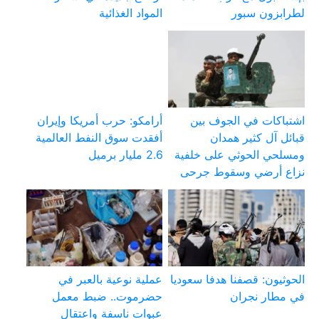
لطرابزون سبور
المواد الغذائية
اشتباكات في الجوف بين
أرامكو: حرب أمريكا وإيران
قبائل آل كثير همدان
أفقدت سوق النفط العالمية
ومسلحي الحوثي على خلفية
2.6 مليار برميل
نزاع أرضي وسقوط جرحى
الحوثيون: قصفنا هدفا سعوديا
عملية نوعية بالعبر في
في مطار نجران
حضرموت.. ضبط معمل
عبوات ناسفة واعتقال