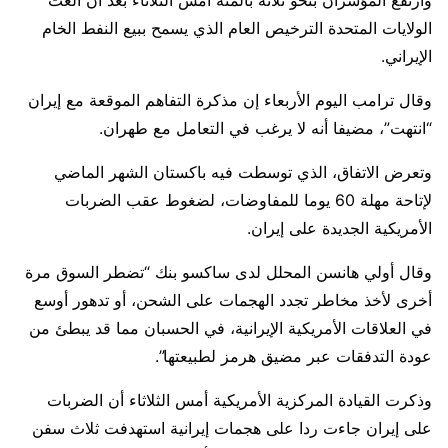
وارتفع المؤشران بنحو ثلاثة ​بالمئة أمس الثلاثاء بعد أن ألغت
الولايات المتحدة الترخيص العام الذي يسمح ببيع النفط ​الخام
الإيراني.
وقال ترامب اليوم الأربعاء إن مذكرة التفاهم الموقعة مع إيران
“انتهت”، مضيفا أنه ⁠لا يرغب في التعامل مع طهران.
وتعرض الاتفاق، الذي توسطت فيه باكستان الشهر الماضي
لإتاحة مهلة ​60 يوما للمفاوضات، لضغوط عقب الضربات
الأمريكية الجديدة على إيران.
وقال أولي هانسن المحلل لدى ساكسو بنك “تضطر السوق مرة
أخرى لأخذ مخاطر تجدد الهجمات على الشحن، أو تدهور أوسع
في العلاقات الأمريكية الإيرانية، في الحسبان مما قد يبطئ من
عودة التدفقات عبر مضيق هرمز لطبيعتها”.
وذكرت القيادة المركزية الأمريكية أمس الثلاثاء أن الضربات
على إيران جاءت ​ردا على هجمات إيرانية استهدفت ثلاث سفن