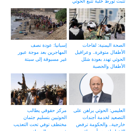
تثبت تورط خلية تتبع الحوثي
الصحة اليمنية: لقاحات
إسبانيا: عودة نصف
الأطفال متوفرة.. وعراقيل
المهاجرين بعد موجة عبور
الحوثي تهدد بعودة شلل
غير مسبوقة إلى سبتة
الأطفال والحصبة
العليمي: الحوثي يراهن على
مركز حقوقي يطالب
التصعيد لخدمة أجندات
الحوثيين بتسليم جثمان
خارجية.. والحكومة ترفض
مختطف توفي تحت التعذيب