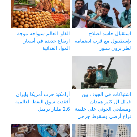
استقبال حاشد لصلاح
الفاو: العالم سيواجه موجة
بإسطنبول مع قرب انضمامه
ارتفاع جديدة في أسعار
لطرابزون سبور
المواد الغذائية
اشتباكات في الجوف بين
أرامكو: حرب أمريكا وإيران
قبائل آل كثير همدان
أفقدت سوق النفط العالمية
ومسلحي الحوثي على خلفية
2.6 مليار برميل
نزاع أرضي وسقوط جرحى