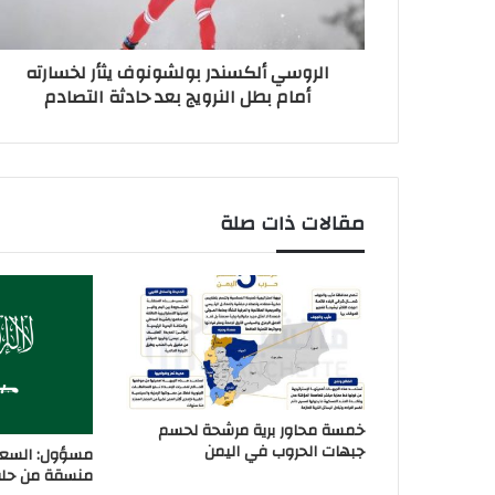
الروسي ألكسندر بولشونوف يثأر لخسارته
أمام بطل النرويج بعد حادثة التصادم
مقالات ذات صلة
خمسة محاور برية مرشحة لحسم
جبهات الحروب في اليمن
مسؤول: السعو
منسقة من حلفا