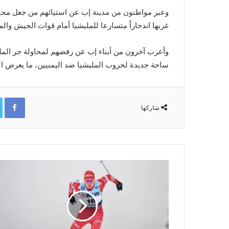
وعبر مواطنون من مدينة إب عن استيائهم من جعل محافظ
غربها اندحاراً متسارعا للمليشيا أمام قوات الجيش والم
وأعرب آخرون من أبناء إب عن رفضهم لمحاولة جر المليش
ساحة جديدة لحروب المليشيا ضد اليمنيين، ما يعرض ا
ok
شاركها