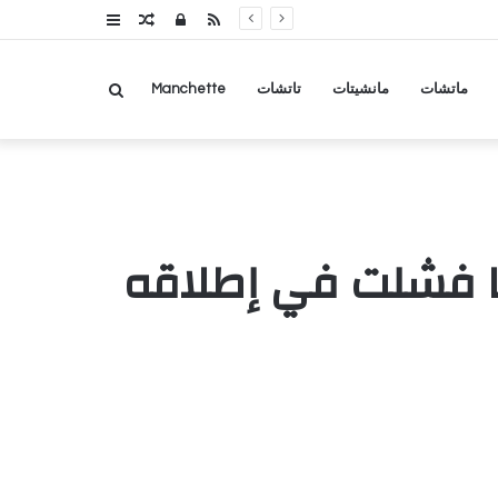
RSS
تسجيل
مقال
عمود
الدخول
عشوائي
جانبي
بحث
ماتشات
مانشيتات
تاتشات
Manchette
عن
ا فشلت في إطلاقه