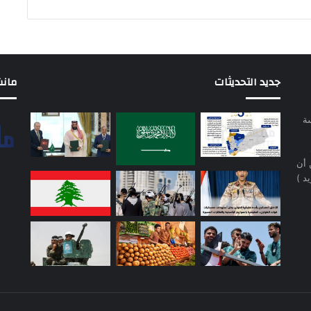
جديد التحديثات
مانشيت 
سة
 أن
د )