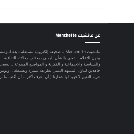
عن مانشيت Manchette
مانشيت Manchette .. صحيفة إلكترونية مستقلة تابعة لمؤس
بينون للإعلام .. تعنى بالشأن اليمني بمختلف مجالاته الثقافية
والسياسية والاجتماعية و الفكرية و المواضيع المتنوعة .. نسعى
جاهدين لتناول المشهد اليمني بطريقة مميزة وبسيطة .. ونؤمن
حرية التعبير لا قيود لها شعارنا ( أن أعرف أكثر .. أن أكتب ما أري
.