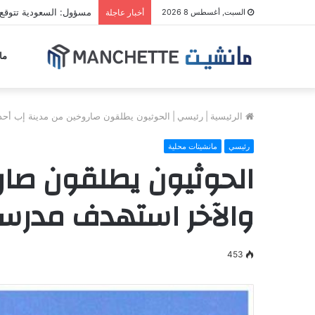
مسؤول: السعودية تتوقع
السبت, أغسطس 8 2026
أخبار عاجلة
ما
الرئيسية
|
رئيسي
|
الحوثيون يطلقون صاروخين من مدينة إب أحد
رئيسي
مانشيتات محلية
الحوثيون يطلقون صا
والآخر استهدف مدرس
453