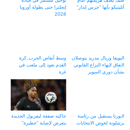
فليك يصف هزيمتهم أمام
توخيل مستمر في قيادة
أتليتيكو بأنها “جرس إنذار”
إنجلترا حتى بطولة أوروبا
2028
اليويفا وريال مدريد يتوصلان
وسط أنقاض الحرب..كرة
لاتفاق لإنهاء النزاع القانوني
القدم تعود إلى ملعب في
بشأن دوري السوبر
غزة
لابورتا يستقيل من رئاسة
جاكيه صفقة ليفربول الجديدة
برشلونة لخوض الانتخابات
يتعرض لإصابة “خطيرة”