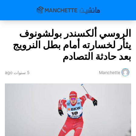
الروسي ألكسندر بولشونوف
يثأر لخسارته أمام بطل النرويج
بعد حادثة التصادم
Manchette
5 سنوات ago