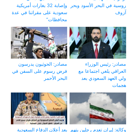
روسية في البحر الأسود وبحر
وإصابة 32 بغارات أمريكية
آزوف
سعودية على مقراتنا في عدة
محافظات”
مصادر: رئيس الوزراء
مصادر: الحوثيون يدرسون
العراقي يلغي اجتماعا مع
فرض رسوم على السفن في
ولي العهد السعودي بعد
البحر الأحمر
هجمات
وكالة: إيران تعدم رجلين بتهم
بعد أعلان الدفاع السعودية