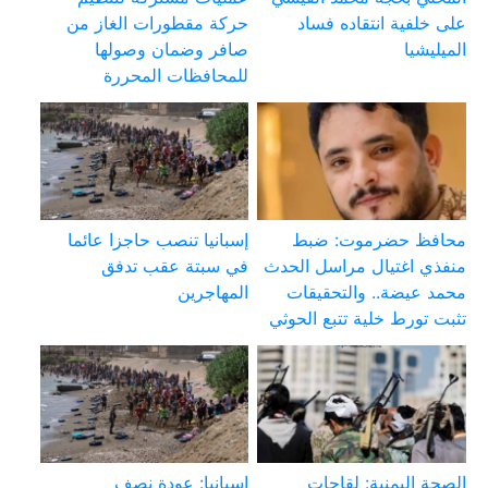
على خلفية انتقاده فساد
حركة مقطورات الغاز من
الميليشيا
صافر وضمان وصولها
للمحافظات المحررة
محافظ حضرموت: ضبط
إسبانيا تنصب حاجزا عائما
منفذي اغتيال مراسل الحدث
في سبتة عقب تدفق
محمد عيضة.. والتحقيقات
المهاجرين
تثبت تورط خلية تتبع الحوثي
الصحة اليمنية: لقاحات
إسبانيا: عودة نصف