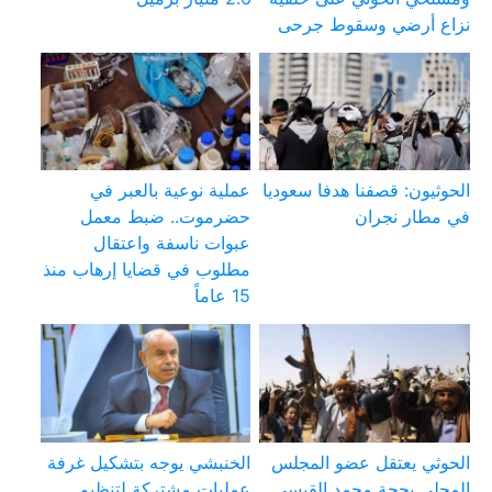
نزاع أرضي وسقوط جرحى
الحوثيون: قصفنا هدفا سعوديا
عملية نوعية بالعبر في
في مطار نجران
حضرموت.. ضبط معمل
عبوات ناسفة واعتقال
مطلوب في قضايا إرهاب منذ
15 عاماً
الحوثي يعتقل عضو المجلس
الخنبشي يوجه بتشكيل غرفة
المحلي بحجة محمد القيسي
عمليات مشتركة لتنظيم