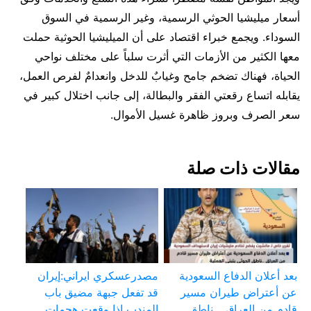
أسعار ميليشيا الحوثي الرسمية، وغير الرسمية في السوق
السوداء. ويجمع خبراء اقتصاد على أن الميليشيا الحوثية حملت
معها الكثير من الأزمات التي أثرت سلباً على مختلف نواحي
الحياة، فهناك تضخم جامح وغيابٌ للدخل وانعدامٌ لفرص العمل،
يقابله اتساع رقعتي الفقر والبطالة، إلى جانب اختلال كبير في
سعر الصرف وبروز ظاهرة غسيل الأموال.
مقالات ذات صلة
بعد أعلان الدفاع السعودية
مصدرعسكري ايراني:إيران
عن أعتراض طيران مسير
قد تفعل جبهة مضيق باب
قادم من العراق .. ناطق
المندب إذا وقعت هجمات