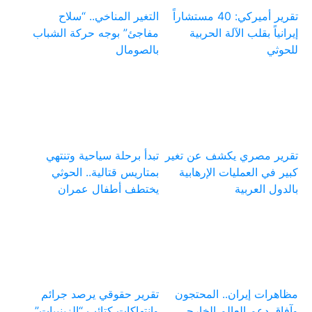
تقرير أميركي: 40 مستشاراً
التغير المناخي.. “سلاح
إيرانياً بقلب الآلة الحربية
مفاجئ” بوجه حركة الشباب
للحوثي
بالصومال
تقرير مصري يكشف عن تغير
تبدأ برحلة سياحية وتنتهي
كبير في العمليات الإرهابية
بمتاريس قتالية.. الحوثي
بالدول العربية
يختطف أطفال عمران
مظاهرات إيران.. المحتجون
تقرير حقوقي يرصد جرائم
وآفاق دعم العالم الخارجي
وانتهاكات كتائب “الزينبيات”