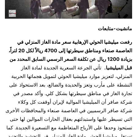
مانشيت-متابعات
رفعت ميليشيا الحوثي الإرهابية سعر مادة الغاز المنزلي في
العاصمة صنعاء ومناطق سيطرتها إلى 4700 ريالاً لكل 20 لتراً،
بزيادة 1200 ريال عن تكلفة السعر الرسمي السابق المحدد من
قبل الميليشيا.
تأتي الجرعة السعرية الجديدة لمادة الغاز
المنزلي، لتعزيز موارد ميليشيا الحوثي لتمويل هجماتها الحربية
النشطة على مأرب وتعز والحديدة والضالع، بعد الاستحواذ على
تجارة الغاز في مناطق سيطرتها بشكل كلي. وأكد مصدر في
شركة صافر أن الميليشيا الموالية لإيران أوقفت كل وكلاء
شركة صافر الرسميين في العاصمة صنعاء والمحافظات الأخرى
التي تسيطر عليها واستبدلتهم بعقال الحارات الموالين لها حتى
تستحوذ وحدها على الأرباح المتعاظمة مع التسعيرة الجديدة. كما
تستغل ميليشيا الحوثي مادة الغاز المنزلي في التحشيد والتجنيد