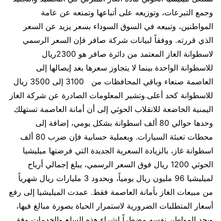
وجمع التبرعات، وتوزيعه على أتباعها وتمنعه عن عامة
المواطنين، وتبيعه في السوق السوداء بسعر يزيد عن السعر
الذي قررته. ووفقاً لبيانات شركة صافر فإن السعر الرسمي
لاسطوانة الغاز المعتمد من دائرة صافر هو 2300ريال
للاسطوانة الواحدة بينما لا يتجاوز سعرها بعد إيصالها إلى
العاصمة صنعاء وباقي المحافظات من 3100 إلى 3500 ريال
للاسطوانة كحد أعلى.وتشير المعلومات الصادرة عن شركة الغاز
اليمنية الخاضعة للانقلاب الحوثي إلى أن أمانة العاصمة تستهلك
وحدها حوالي 80 ألف اسطوانة بشكل يومي، إضافة إلى
محطات تعبئة السيارات. وبعملية حسابية فإن ضرب 80 ألف
اسطوانة غاز، بالزيادة السعرية الجديدة التي فرضتها ميليشيا
الحوثي 1200 ريال فوق السعر الرسمي، يبلغ إجمالي أرباح
لميليشيا 96 مليون ريال يومياً، وبحدود 3 مليارات ريال شهرياً
من مبيعات الغاز بأمانة العاصمة فقط. عمدت الميليشيا إلى رفع
أسعار المتطلبات الضرورية لاستمرار الحياة بصورة مبالغ فيها،
ويجد المواطن نفسه مضطراً لشراء هذه السلع والخدمات وفق