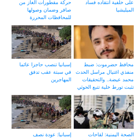
على خلفية انتقاده فساد
حركة مقطورات الغاز من
الميليشيا
صافر وضمان وصولها
للمحافظات المحررة
محافظ حضرموت: ضبط
إسبانيا تنصب حاجزا عائما
منفذي اغتيال مراسل الحدث
في سبتة عقب تدفق
محمد عيضة.. والتحقيقات
المهاجرين
تثبت تورط خلية تتبع الحوثي
الصحة اليمنية: لقاحات
إسبانيا: عودة نصف