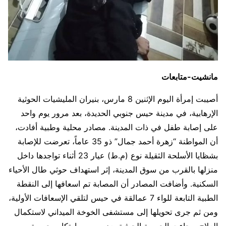
مانشيت-متابعات
أصيبت إمرأة اليوم الإثنين 8 مارس، بنيران المليشيات الحوثية
الإرهابية، في مدينة حيس جنوبي الحديدة، بعد مرور يوم واحد
على إصابة طفل في ذات المدينة. مصادر محلية وطبية أفادت،
أن المواطنة “زهرة أحمد جمال” ذو 35 عاماً، تعرضت للإصابة
بشظايا الأسلحة الثقيلة نوع (م.ط) عيار 23 أثناء تواجدها داخل
منزلها بالقرب من سوق المدينة، إثر استهداف حوثي طال الأحياء
السكنية. وأضافت المصادر أن المصابة تم اسعافها إلى النقطة
الطبية التابعة للواء 7 عمالقة في حيس لتلقي الإسعافات الأولية،
ومن ثم جرى تحويلها إلى مستشفى الخوخة الميداني لاستكمال