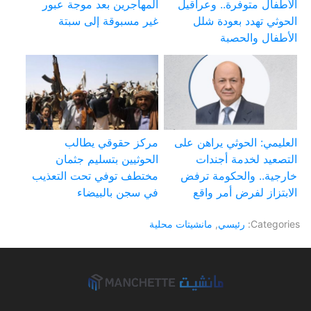
الأطفال متوفرة.. وعراقيل
المهاجرين بعد موجة عبور
الحوثي تهدد بعودة شلل
غير مسبوقة إلى سبتة
الأطفال والحصبة
العليمي: الحوثي يراهن على
مركز حقوقي يطالب
التصعيد لخدمة أجندات
الحوثيين بتسليم جثمان
خارجية.. والحكومة ترفض
مختطف توفي تحت التعذيب
الابتزاز لفرض أمر واقع
في سجن بالبيضاء
Categories:
رئيسي
,
مانشيتات محلية