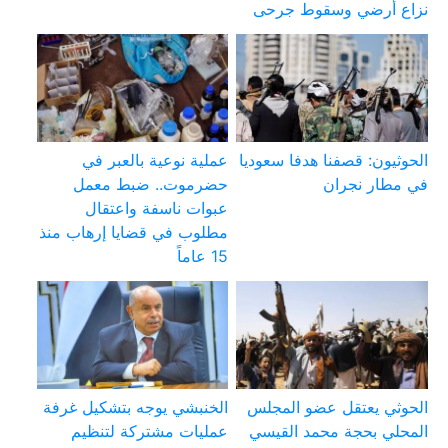
نزاع أرضي وسقوط جرحى
الحوثيون: قصفنا هدفا سعوديا
عملية نوعية بالعبر في
في مطار نجران
حضرموت.. ضبط معمل
عبوات ناسفة واعتقال
مطلوب في قضايا إرهاب منذ
15 عاماً
الحوثي يعتقل عضو المجلس
الخنبشي يوجه بتشكيل غرفة
المحلي بحجة محمد القيسي
عمليات مشتركة لتنظيم