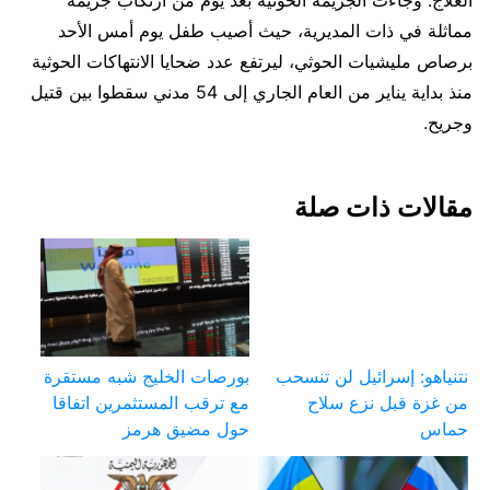
العلاج. وجاءت الجريمة الحوثية بعد يوم من ارتكاب جريمة
مماثلة في ذات المديرية، حيث أصيب طفل يوم أمس الأحد
برصاص مليشيات الحوثي، ليرتفع عدد ضحايا الانتهاكات الحوثية
منذ بداية يناير من العام الجاري إلى 54 مدني سقطوا بين قتيل
وجريح.
مقالات ذات صلة
نتنياهو: إسرائيل لن تنسحب
بورصات الخليج شبه مستقرة
من غزة قبل نزع سلاح
مع ترقب المستثمرين اتفاقا
حماس
حول مضيق هرمز