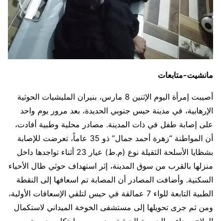
مانشيت-متابعات
أصيبت إمرأة اليوم الإثنين 8 مارس، بنيران المليشيات الحوثية
الإرهابية، في مدينة حيس جنوبي الحديدة، بعد مرور يوم واحد
على إصابة طفل في ذات المدينة. مصادر محلية وطبية أفادت،
أن المواطنة “زهرة أحمد جمال” ذو 35 عاماً، تعرضت للإصابة
بشظايا الأسلحة الثقيلة نوع (م.ط) عيار 23 أثناء تواجدها داخل
منزلها بالقرب من سوق المدينة، إثر استهداف حوثي طال الأحياء
السكنية. وأضافت المصادر أن المصابة تم اسعافها إلى النقطة
الطبية التابعة للواء 7 عمالقة في حيس لتلقي الإسعافات الأولية،
ومن ثم جرى تحويلها إلى مستشفى الخوخة الميداني لاستكمال