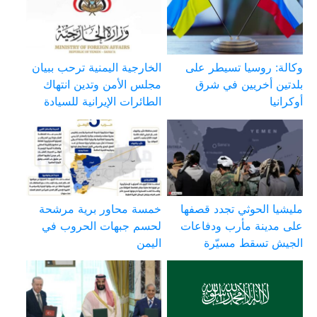
وكالة: روسيا تسيطر على
الخارجية اليمنية ترحب ببيان
بلدتين أخريين في شرق
مجلس الأمن وتدين انتهاك
أوكرانيا
الطائرات الإيرانية للسيادة
مليشيا الحوثي تجدد قصفها
خمسة محاور برية مرشحة
على مدينة مأرب ودفاعات
لحسم جبهات الحروب في
الجيش تسقط مسيّرة
اليمن