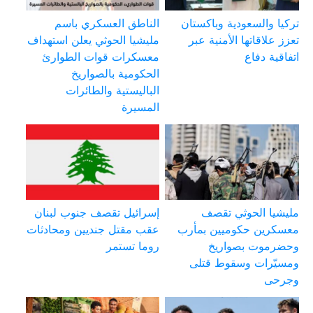
تركيا والسعودية وباكستان
الناطق العسكري باسم
تعزز علاقاتها الأمنية عبر
مليشيا الحوثي يعلن استهداف
اتفاقية دفاع
معسكرات قوات الطوارئ
الحكومية بالصواريخ
الباليستية والطائرات
المسيرة
مليشيا الحوثي تقصف
إسرائيل تقصف جنوب لبنان
معسكرين حكوميين بمأرب
عقب مقتل جنديين ومحادثات
وحضرموت بصواريخ
روما تستمر
ومسيّرات وسقوط قتلى
وجرحى