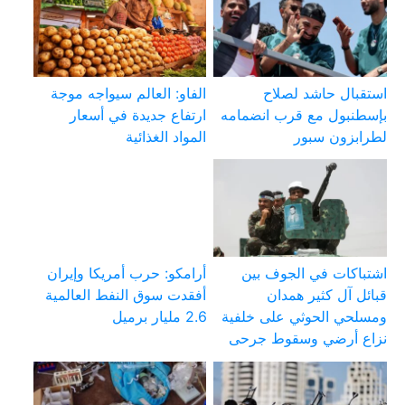
استقبال حاشد لصلاح
الفاو: العالم سيواجه موجة
بإسطنبول مع قرب انضمامه
ارتفاع جديدة في أسعار
لطرابزون سبور
المواد الغذائية
اشتباكات في الجوف بين
أرامكو: حرب أمريكا وإيران
قبائل آل كثير همدان
أفقدت سوق النفط العالمية
ومسلحي الحوثي على خلفية
2.6 مليار برميل
نزاع أرضي وسقوط جرحى