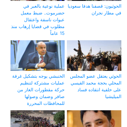
الحوثيون: قصفنا هدفا سعوديا
عملية نوعية بالعبر في
في مطار نجران
حضرموت.. ضبط معمل
عبوات ناسفة واعتقال
مطلوب في قضايا إرهاب منذ
15 عاماً
الحوثي يعتقل عضو المجلس
الخنبشي يوجه بتشكيل غرفة
المحلي بحجة محمد القيسي
عمليات مشتركة لتنظيم
على خلفية انتقاده فساد
حركة مقطورات الغاز من
الميليشيا
صافر وضمان وصولها
للمحافظات المحررة