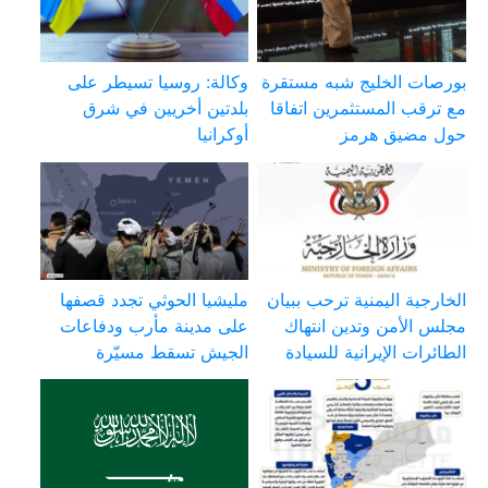
بورصات الخليج شبه مستقرة
وكالة: روسيا تسيطر على
مع ترقب المستثمرين اتفاقا
بلدتين أخريين في شرق
حول مضيق هرمز
أوكرانيا
الخارجية اليمنية ترحب ببيان
مليشيا الحوثي تجدد قصفها
مجلس الأمن وتدين انتهاك
على مدينة مأرب ودفاعات
الطائرات الإيرانية للسيادة
الجيش تسقط مسيّرة