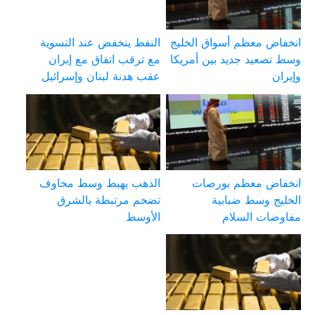
انخفاض معظم أسواق الخليج
النفط ينخفض عند التسوية
وسط تصعيد جديد بين أمريكا
مع ترقب اتفاق مع إيران
وإيران
عقب هدنة لبنان وإسرائيل
انخفاض معظم بورصات
الذهب يهبط وسط مخاوف
الخليج وسط ضبابية
تضخم مرتبطة بالشرق
مفاوضات السلام
الأوسط