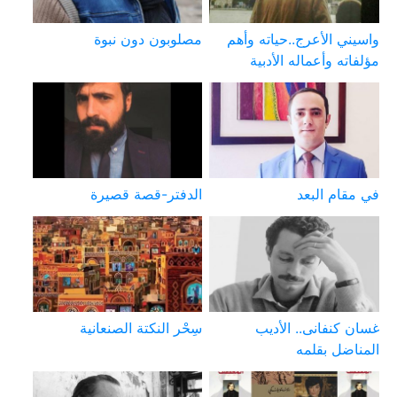
واسيني الأعرج..حياته وأهم
مصلوبون دون نبوة
مؤلفاته وأعماله الأدبية
في مقام البعد
الدفتر-قصة قصيرة
غسان كنفانى.. الأديب
سِحْر النكتة الصنعانية
المناضل بقلمه