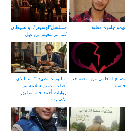
تهمة جاهزة معلبة
مسلسل”لوسيفر”.. والشيطان
كما لم نتخيله من قبل
نصائح للتعافي من “قصة حب
“ما وراء الطبيعة”.. ما الذي
فاشلة”
أضاعه عمرو سلامة من
روايات أحمد خالد توفيق
الأصلية؟