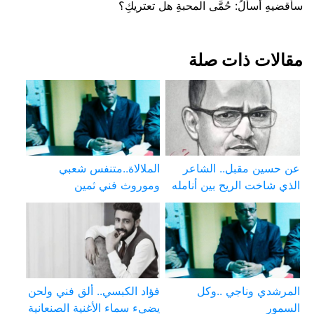
سأقضيهِ أسألُ: حُمَّى المحبةِ هل تعتريكِ؟
مقالات ذات صلة
عن حسين مقبل.. الشاعر
الملالاة..متنفس شعبي
الذي شاخت الريح بين أنامله
وموروث فني ثمين
المرشدي وناجي ..وكل
فؤاد الكبسي.. ألق فني ولحن
السمور
يضيء سماء الأغنية الصنعانية