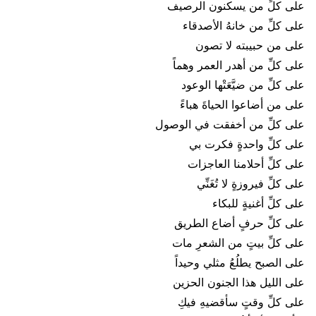
على كلِّ من يسكنون الرصيف
على كلِّ من خانهُ الأصدقاء
على من حبيبته لا تصون
على كلِّ من أهدر العمر وهماً
على كلِّ من ضيَّعَتْها الوعود
على من أضاعوا الحياةَ هباءً
على كلِّ من أخفقت في الوصول
على كلِّ واحدةٍ فكرت بي
على كلِّ أحلامنا العاجزات
على كلِّ فيروزةٍ لا تُغَنِّي
على كلِّ أغنيةٍ للبكاء
على كلِّ حرفٍ أضاع الطريق
على كلِّ بيتٍ من الشعرِ مات
على الصبح يطلُعُ مثلي وحيداً
على الليل هذا الجنون الحزين
على كلِّ وقتٍ سأقضيهِ فيكِ