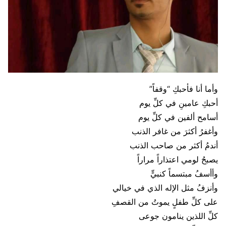
وأما أنا فأحبكِ “وقفاً”
أحبكِ عامينِ في كلِّ يوم
أسامح ألفين في كلِّ يوم
وأغفرُ أكثرَ من غافر الذنب
أندمُ أكثر من صاحب الذنب
يصبحُ لومي اعتذاراً مراراً
وأأسفُ مبتسماً كنبيٍّ
وأنزفُ مثل الإله الذي في خيالي
على كلِّ طفلٍ يموتُ من القصفِ
كلِّ اللذين ينامون جوعى