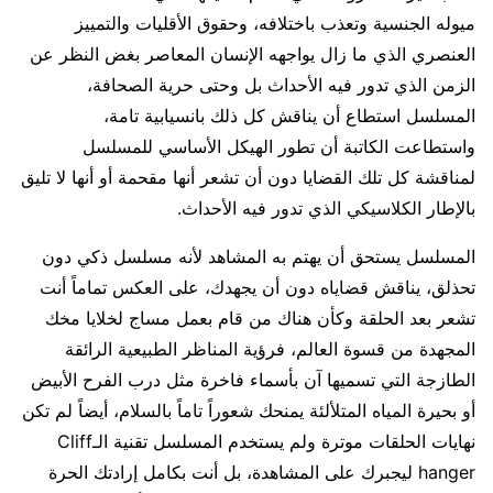
ميوله الجنسية وتعذب باختلافه، وحقوق الأقليات والتمييز
العنصري الذي ما زال يواجهه الإنسان المعاصر بغض النظر عن
الزمن الذي تدور فيه الأحداث بل وحتى حرية الصحافة،
المسلسل استطاع أن يناقش كل ذلك بانسيابية تامة،
واستطاعت الكاتبة أن تطور الهيكل الأساسي للمسلسل
لمناقشة كل تلك القضايا دون أن تشعر أنها مقحمة أو أنها لا تليق
بالإطار الكلاسيكي الذي تدور فيه الأحداث.
المسلسل يستحق أن يهتم به المشاهد لأنه مسلسل ذكي دون
تحذلق، يناقش قضاياه دون أن يجهدك، على العكس تماماً أنت
تشعر بعد الحلقة وكأن هناك من قام بعمل مساج لخلايا مخك
المجهدة من قسوة العالم، فرؤية المناظر الطبيعية الرائقة
الطازجة التي تسميها آن بأسماء فاخرة مثل درب الفرح الأبيض
أو بحيرة المياه المتلألئة يمنحك شعوراً تاماً بالسلام، أيضاً لم تكن
نهايات الحلقات موترة ولم يستخدم المسلسل تقنية الـCliff
hanger ليجبرك على المشاهدة، بل أنت بكامل إرادتك الحرة