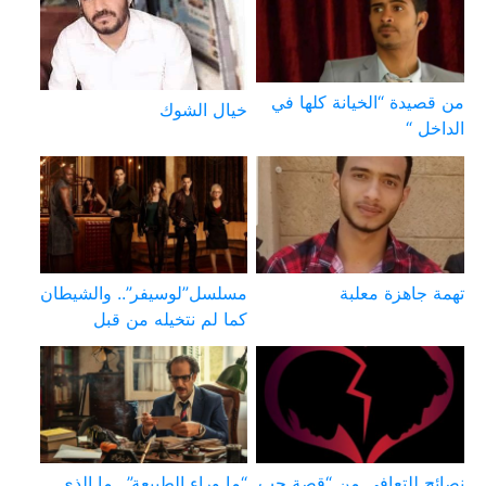
من قصيدة “الخيانة كلها في
خيال الشوك
الداخل “
تهمة جاهزة معلبة
مسلسل”لوسيفر”.. والشيطان
كما لم نتخيله من قبل
نصائح للتعافي من “قصة حب
“ما وراء الطبيعة”.. ما الذي