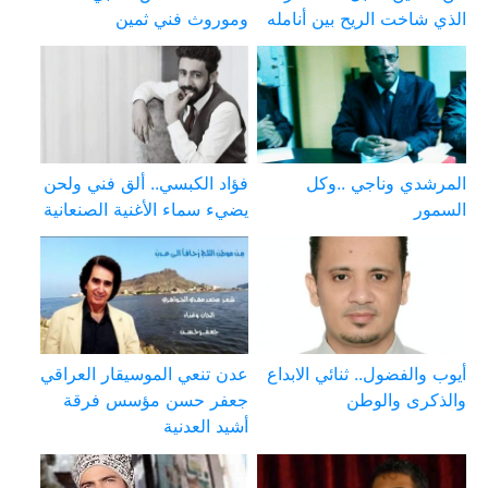
الذي شاخت الريح بين أنامله
وموروث فني ثمين
المرشدي وناجي ..وكل
فؤاد الكبسي.. ألق فني ولحن
السمور
يضيء سماء الأغنية الصنعانية
أيوب والفضول.. ثنائي الابداع
عدن تنعي الموسيقار العراقي
والذكرى والوطن
جعفر حسن مؤسس فرقة
أشيد العدنية