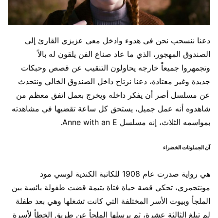
دعنا ننسحب نحن في هدوء وادخل معي عزيزي القارئ إلى
الصندوق المهجور، الذي ما عاد صناع الفن يلقون له بالاً
وتجمهروا جميعاً خارجه يحاولون التنقيب عن قصص وحبكات
جديدة وغير معتادة، دعنا نرتاح داخل الصندوق الخالي ونتحدث
عن مسلسل أصر أن يفكر داخله ويخرج بعمل اتفق معظم من
شاهدوه أنه عمل جميل، يستحق كل ساعة تقضيها في مشاهدته
بمواسمه الثلاث، إنه مسلسل Anne with an E.
آن الجملونات الخضراء
هي رواية صدرت عام 1908 للكاتبة الكندية لوسي مود
مونتجمري، تحكي قصة حياة فتاة يتيمة قضت طفولة بائسة بين
الملجأ وبيوت الأسر المختلفة التي كانت تشغلها وهي بعد طفلة
لم تبلغ الثالثة عشرة، ثم يرسلها الملجأ عن طريق الخطأ لأسرة