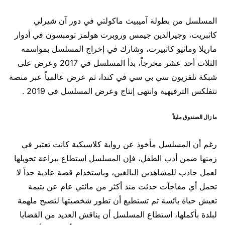
المسلسل من بطولة آميبيث ماكولتي في دور آن شيرلي
كاثبريت، وجيرالدين جيمس وروبرت هولمز تومبسون في أدوار
ماريلا وماثيو كاثبيرت، وشارك في إخراج المسلسل بمواسمه
الثلاث أحد عشر مخرجاً، بدأ المسلسل في 2017 وعرض على
شبكة تلفزيون سي بي سي في كندا، ثم عرض عالمياً عبر منصة
نتفلكس الترفيهية وانتهى إنتاج وعرض المسلسل في 2019 .
ما زال الصندوق مليئاً
رغم أن المسلسل مأخوذ عن رواية كلاسيكية كانت تعتبر في
زمنها ضمن أدب الطفل، فإن المسلسل استطاع ببراعة تحويلها
لعمل جاذب للمشاهدين البالغين، وباستخدام قصة عادية جداً لا
تحمل أي مفاجآت حدثت منذ أكثر من مائتي عام عن يتيمة
تعيش حياة بائسة ثم تستطيع أن تطور شخصيتها لتصبح ملهمة
لبلدة بأكملها، استطاع المسلسل أن يناقش العديد من القضايا