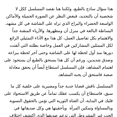
هذا سؤال ساذج بالطبع، ولكننا هنا نقصد المسلسل ككل لا
شخصية آن بالتحديد، فبغض النظر عن الصورة الجميلة والأماكن
الواسعة الخضراء والبراح الذي تراه على الشاشة في كل مشهد،
البساطة البالغة في منزل آن ومظهرها، والأزياء المتقنة جداً
والاهتمام بكل تفاصيل العمل، كل هذا مع الأداء التمثيلي الرائع
لكل الممثلين المشاركين في العمل وخاصة بطلته التي أتقنت
دورها منذ أول لحظة لها على الشاشة وحتى آخر لحظة ببراعة
وصدق شديدين، ورغم أن كل هذا يستحق بالطبع أن يستحوذ على
اهتمام المشاهد، فإن المسلسل استطاع أيضاً أن يحقق معادلة
صعبة فاستحق أن يحبه المشاهد.
المسلسل ناقش قضايا جدية جداً ومصيرية على خلفية كل ما
سبق، فاستطاع أن يكسب عقلك تماماً عن طريق الاستحواذ على
قلبك في البداية، آن الفتاة الثورية التي تؤمن بالحقوق النسوية
وبالمساواة وتمكين المرأة وبأحقيتها هي وكل صديقاتها في
الحب غير المشروط، التي تدعم صديقها الذي اكتشف اختلاف