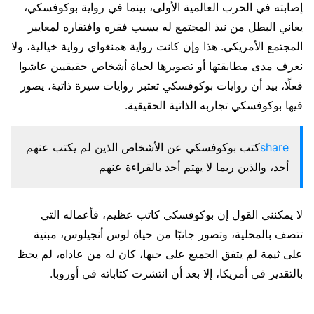
إصابته في الحرب العالمية الأولى، بينما في رواية بوكوفسكي،
يعاني البطل من نبذ المجتمع له بسبب فقره وافتقاره لمعايير
المجتمع الأمريكي. هذا وإن كانت رواية همنغواي رواية خيالية، ولا
نعرف مدى مطابقتها أو تصويرها لحياة أشخاص حقيقيين عاشوا
فعلًا، بيد أن روايات بوكوفسكي تعتبر روايات سيرة ذاتية، يصور
فيها بوكوفسكي تجاربه الذاتية الحقيقية.
share
كتب بوكوفسكي عن الأشخاص الذين لم يكتب عنهم
أحد، والذين ربما لا يهتم أحد بالقراءة عنهم
لا يمكنني القول إن بوكوفسكي كاتب عظيم، فأعماله التي
تتصف بالمحلية، وتصور جانبًا من حياة لوس أنجيلوس، مبنية
على ثيمة لم يتفق الجميع على حبها، كان له من عاداه، لم يحظ
بالتقدير في أمريكا، إلا بعد أن انتشرت كتاباته في أوروبا.