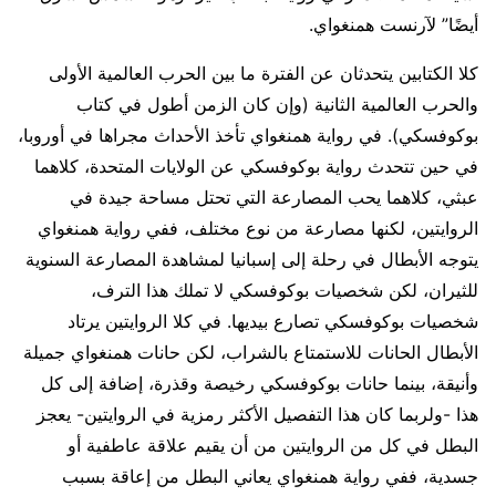
أيضًا” لآرنست همنغواي.
كلا الكتابين يتحدثان عن الفترة ما بين الحرب العالمية الأولى
والحرب العالمية الثانية (وإن كان الزمن أطول في كتاب
بوكوفسكي). في رواية همنغواي تأخذ الأحداث مجراها في أوروبا،
في حين تتحدث رواية بوكوفسكي عن الولايات المتحدة، كلاهما
عبثي، كلاهما يحب المصارعة التي تحتل مساحة جيدة في
الروايتين، لكنها مصارعة من نوع مختلف، ففي رواية همنغواي
يتوجه الأبطال في رحلة إلى إسبانيا لمشاهدة المصارعة السنوية
للثيران، لكن شخصيات بوكوفسكي لا تملك هذا الترف،
شخصيات بوكوفسكي تصارع بيديها. في كلا الروايتين يرتاد
الأبطال الحانات للاستمتاع بالشراب، لكن حانات همنغواي جميلة
وأنيقة، بينما حانات بوكوفسكي رخيصة وقذرة، إضافة إلى كل
هذا -ولربما كان هذا التفصيل الأكثر رمزية في الروايتين- يعجز
البطل في كل من الروايتين من أن يقيم علاقة عاطفية أو
جسدية، ففي رواية همنغواي يعاني البطل من إعاقة بسبب