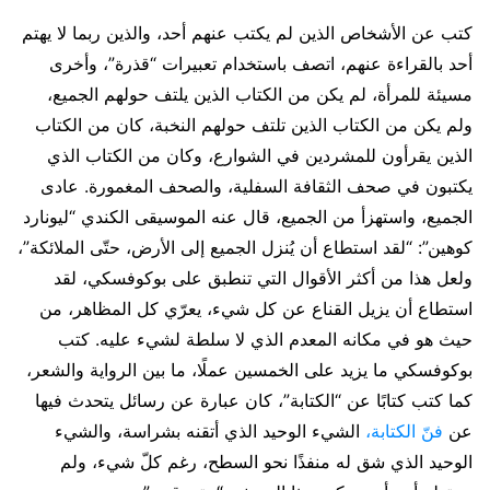
كتب عن الأشخاص الذين لم يكتب عنهم أحد، والذين ربما لا يهتم
أحد بالقراءة عنهم، اتصف باستخدام تعبيرات “قذرة”، وأخرى
مسيئة للمرأة، لم يكن من الكتاب الذين يلتف حولهم الجميع،
ولم يكن من الكتاب الذين تلتف حولهم النخبة، كان من الكتاب
الذين يقرأون للمشردين في الشوارع، وكان من الكتاب الذي
يكتبون في صحف الثقافة السفلية، والصحف المغمورة. عادى
الجميع، واستهزأ من الجميع، قال عنه الموسيقى الكندي “ليونارد
كوهين”: “لقد استطاع أن يُنزل الجميع إلى الأرض، حتّى الملائكة”،
ولعل هذا من أكثر الأقوال التي تنطبق على بوكوفسكي، لقد
استطاع أن يزيل القناع عن كل شيء، يعرّي كل المظاهر، من
حيث هو في مكانه المعدم الذي لا سلطة لشيء عليه. كتب
بوكوفسكي ما يزيد على الخمسين عملًا، ما بين الرواية والشعر،
كما كتب كتابًا عن “الكتابة”، كان عبارة عن رسائل يتحدث فيها
عن
فنّ الكتابة،
الشيء الوحيد الذي أتقنه بشراسة، والشيء
الوحيد الذي شق له منفذًا نحو السطح، رغم كلّ شيء، ولم