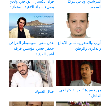
المرشدي وناجي ..وكل
فؤاد الكبسي.. ألق فني ولحن
السمور
يضيء سماء الأغنية الصنعانية
أيوب والفضول.. ثنائي الابداع
عدن تنعي الموسيقار العراقي
والذكرى والوطن
جعفر حسن مؤسس فرقة
أشيد العدنية
من قصيدة “الخيانة كلها في
خيال الشوك
الداخل “