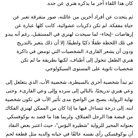
كان هذا اللقاء آخر ما يذكره هنري عن جده.
ثم يتحدث عن أفراد آخرين من عائلته، صور متفرقة تعبر عن
حياة مففكة. لم تكن ذكريات عشوائية، كانت كلها عبارة عن
إرهاصات -إيحاء- لما سيحدث لهنري في المستقبل، رغم أنه يبدو
في تلك اللحظة طفلًا ذكيًا ولطيفًا. إلا أن ذلك يتغير بالتدريج
ودون أن يشعر القارىء. الشخصيات التي تومض في ذاكرة
هنري الطفل تتحول إلى أطياف، لكنها بطريقة ما لم تكن
شخصيات ثانوية على المستوى السيكولوجي.
ثم تبدأ شخصية أخرى بالسيطرة، شخصية الأب، الذي يتغلغل إلى
وعي هنري تدريجيًا، بالتالي إلى سرده وإلى وعي القارىء. وحتى
نهاية الرواية، يصبح من الواضح مدى تأثير الأب في تكون شخصية
ابنه. إلى درجة تتساءل فيها ما إذا كان من الممكن لهنري الفكاك
من قبضة هذا الرجل العملاق، ولربما هذا ما قصد به بوكوفسكي
بعنوانه المحير للرواية “شطيرة البؤس”، حيث اعتبر بعض النقاد
أن بوكوفسكي رآى نفسه عالقًا في حياته والديه مثل قطعة لحم