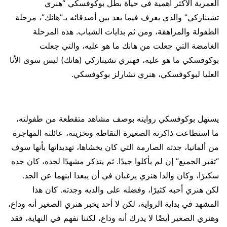
العمرية الأكثر أهمية في حياة بطل بوكوفسكي “هنري
تشينازكي” والذي يعرف فيما بعد بين أصدقائه بـ”هانك”، مرحلة
الطفولة والمراهقة، ومن ثم بدايات الشباب. هذه المرحلة
الغامضة التي جعلت من هانك ما هو عليه، والتي جعلت
بوكوفسكي ما هو عليه، فهنري تشينازكي (هانك) ليس سوى الأنا
العليا لبوكوفسكي، هنري تشارلز بوكوفسكي.
يستهل بوكوفسكي روايته بوصف مشاهد متقطعة من طفولته،
ما استطاعت ذاكرته الصغيرة التقاطه وتخزينه، عائلته المهاجرة
من ألمانيا، جدته الصارمة التي كان يخشاها، تهديداتها بأنها سوف
“تقبر الجميع” إن لم يأكلوا جيدًا. ثم يتذكر مشهدًا لجده، كان جده
سكيرًا، وكان والدا هنري يرغبان في أن يبعدا ابنهما عن الجد.
لكن هنري أحبه كثيرًا، وفضله على والديه وجدته. كان هذا
المشهد في بداية الرواية، لكن لا أحد يخبر هنري الصغير أنه وداع،
وهنري الصغير أيضًا لا يدرك أنه وداع، لكننا نفهم في النهاية، فقد