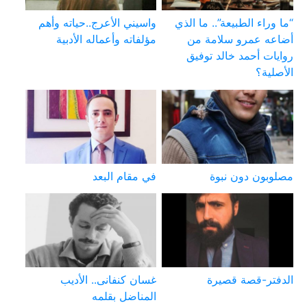
“ما وراء الطبيعة”.. ما الذي
واسيني الأعرج..حياته وأهم
أضاعه عمرو سلامة من
مؤلفاته وأعماله الأدبية
روايات أحمد خالد توفيق
الأصلية؟
مصلوبون دون نبوة
في مقام البعد
الدفتر-قصة قصيرة
غسان كنفانى.. الأديب
المناضل بقلمه