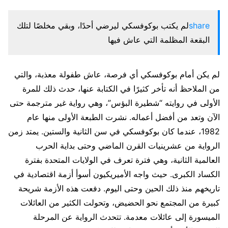
share
لم يكتب بوكوفسكي ليرضي أحدًا، وبقي مخلصًا لتلك
البقعة المظلمة التي عاش فيها
لم يكن أمام بوكوفسكي أي فرصة، عاش طفولة معذبة، والتي
من الملاحظ أنه تأخر كثيرًا في الكتابة عنها، حدث ذلك للمرة
الأولى في روايته “شطيرة البؤس”، وهي رواية غير مترجمة حتى
الآن وتعد من أفضل أعماله. نشرت الطبعة الأولى منها عام
1982، عندما كان بوكوفسكي في سن الثانية والستين. يمتد زمن
الرواية من عشرينيات القرن الماضي وحتى بداية الحرب
العالمية الثانية، وهي فترة تعرف في الولايات المتحدة بفترة
الكساد الكبرى. حيث واجه الأميريكيون أسوأ أزمة اقتصادية في
تاريخهم منذ ذلك الحين وحتى اليوم. دفعت هذه الأزمة شريحة
كبيرة من المجتمع نحو الحضيض، وتحولت الكثير من العائلات
الميسورة إلى عائلات معدمة. تتحدث الرواية عن المرحلة