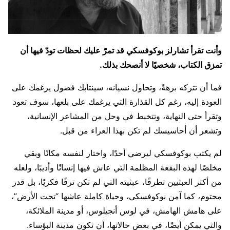
وأنت تقرأ تشارلز بوكوفسكي قد تمرّ عليك لحظات تودّ فيها أن
تمزق الكتاب، شخصيًا لا أنصحك بذلك.
فما أن تتركه برهةً، وتحاول نسيانه، سينتابك فضول يرغمك على
العودة إليه، رغم كل القذارة التي يرغمك على بلعها، سوف تعود
وتقرأ حتى النهاية، وتتخبط في وحل من المشاعر الإنسانية،
وتشعر أن أحاسيسك لم تكن بهذا العراء من قبل.
لم يكتب بوكوفسكي ليرضي أحدًا، واختار لنفسه مكانًا وبقي
مخلصًا لهذه البقعة المظلمة التي عاش فيها إنسانًا وأديبًا، ولعله
من أكثر العبثيين تطرفًا، عبثيته التي لم تكن ترفًا فكريًا، بل قدر
محتوم، كما آمن بوكوفسكي، وحياة كاملة عاشها “تحت الأرض”،
على هامش الهامش، في لوس أنجيلوس، أو مدينة الملائكة،
والتي يمكن أيضًا، في بعض حالاتها، أن تكون مدينة البؤساء.