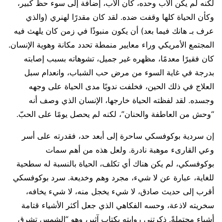
لكنه لم يكن الأب وحده، كان الأب، إضافة إلى سوء حظ كبير،
وكأن الحياة كلها وقفت ضده. لقد كان مقدرًا لهنري (والذي
عرف بـ هانك فيما بعد) أن يكون منبوذًا في زمن كان يلهث فيه
المجتمع الأمريكي وراء معايير منمطة تحدد مكانة وهوية الإنسان.
كان فقيرًا معدمًا، مظهره غير جميل، تشوهاته بسبب إصابته
بدرجة في غاية السوء من مرض حب الشباب، وانعدام سبل
العلاج في ذلك الحين، فخلفت ندوبًا مدى الحياة على وجهه
وجسده. لقد لفظته الحياة خارجها، الإنسان الذي وصف أنه
“وحش من العاطفة والحنان”، لكنه لم يحصل يومًا على الحبّ.
إن سردية بوكوفسكي ساحرة إلى أبعد حد، فقدرته على أسر
وعي القارىء موهبة نادرة. ولعل هذه من أهم سمات
بوكوفسكي، لم يكن هناك أي تكلف، الحياة بالنسبة له سطحية
للغاية، عبارة عن لا شيء، مجرد وهم وخديعة. سرد بوكوفسكي
أقرب إلى حديث صادق، لا شيء يخجل منه، لا شيء يخافه،
سخريته لاذعة، وحسه الفكاهي الذي جعل أكثر الأشياء قتامة
أشياء محتملةً. ذكرتني روايته بكتاب آثير، وهو “الشمس تشرق