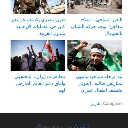
التغير المناخي.. “سلاح
تقرير مصري يكشف عن تغير
مفاجئ” بوجه حركة الشباب
كبير في العمليات الإرهابية
بالصومال
بالدول العربية
تبدأ برحلة سياحية وتنتهي
مظاهرات إيران.. المحتجون
بمتاريس قتالية.. الحوثي
وآفاق دعم العالم الخارجي
يختطف أطفال عمران
لهم
Categories:
تقارير