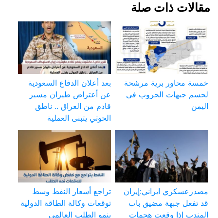
مقالات ذات صلة
خمسة محاور برية مرشحة
بعد أعلان الدفاع السعودية
لحسم جبهات الحروب في
عن أعتراض طيران مسير
اليمن
قادم من العراق .. ناطق
الحوثي يتبنى العملية
مصدرعسكري ايراني:إيران
تراجع أسعار النفط وسط
قد تفعل جبهة مضيق باب
توقعات وكالة الطاقة الدولية
المندب إذا وقعت هجمات
بنمو الطلب العالمي