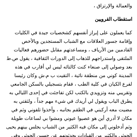
والعمالة والإرتزاق ،
استقطاب القرويين
كما يعملون على إبراز أنفسهم كشخصيات جيدة في الكليات
وإقامة جسور العلاقات مع الشباب المستجدين وبالأخص
القادمين من الأرياف ، ومساعدتهم مقابل حضورهم فعاليات
الملتقى واستدراجهم للذهاب إلى الدورات الثقافية ، يقول ص.ط
بعد وصولي إلى صنعاء كنت كالتائه ليس لي أقارب في هذه
المدينة كوني من منطقة نائية ، التقيت ب م.ش وكان رئيسا
لفرع الكيان في كلية الطب ، فقام بتسجيلي بالسكن الجامعي
وتقريبي منه وتزويدي بالكتب لكن تفاجئت في إحدى الليالي به
يطرق الباب ويقول لي أريدك في شيء مهم جداً ، ولثقتي به
مضيت معه أركبني في الطقم بجانبه ، وأخذوا تلفوني وثم في
مكان لا أدري أين هو عصيوا عيوني ومشوا بي لساعات طويلة
وثم أدخلوني إلى مكان فيه الكثير من الشباب يجلس بينهم يحيى
الحوثي والكثير من القيادات يحدثونهم عن حسين الحوثي وفي