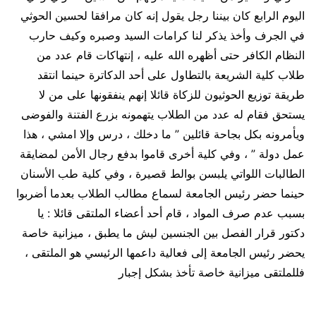
اليوم الرابع كان بيننا رجل يقول إنه كان مرافقا لحسين الحوثي
في الجرف وأخذ يذكر لنا كرامات السيد وصبره وكيف حارب
النظام الكافر حتى أظهره الله عليه ، إنتهاكات قام عدد من
طلاب كلية الشريعة بالتطاول على أحد الدكاترة حينما انتقد
طريقة توزيع الحوثيون للزكاة قائلا إنهم ينفقونها على من لا
يستحق فقام له عدد من الطلاب يتهمونه بزرع الفتنة والفوضى
ويأمرونه بكل بجاحة قائلين ” ما دخلك ، درس وإلا امشي ، هذا
عمل دولة ” ، وفي كلية أخرى قاموا بدفع رجال الأمن لمضايقة
الطالبات اللواتي يلبسن بوالط قصيرة ، وفي كلية طب الأسنان
حينما حضر رئيس الجامعة لسماع مطالب الطلاب بعدما أضربوا
بسبب عدم صرف المواد ، قام أحد أعضاء الملتقى قائلا : يا
دكتور قرار الفصل بين الجنسين ليش ما يطبق ، ميزانية خاصة
يحضر رئيس الجامعة إلى فعالية داعمها الرئيسي هو الملتقى ،
فللملتقى ميزانية خاصة تأخذ بشكل إجبار