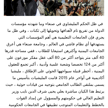
في ظل الحكم المليشاوي في صنعاء وما شهدته مؤسسات
الدولة من تفريغ تام لأهدافها وتحويلها إلى ثكنات ، وفي ظل ما
يجري فإن الجامعات التعليمية هي أهم المؤسسات التي
يستهدفها أي نظام فاشي في العالم ، وجامعة صنعاء هي أعرق
الجامعات اليمنية وأكثرهن استيعابا للطلاب ، ففي مساحة قدرها
40 ألف متر يتواجد أكثر من 80 ألف عقل مفكر موزعون على
أكثر من 124 تخصصا وشعبة علمية وأدبية ، أكبر تجمع للعقول
اليمنية ، أخطر قنبلة سيواجهها الحوثي على الإطلاق ، مليشيا
أكاديمية في أواخر عام 2015 قامت المليشيات بتأسيس ما
يسمى بملتقى الطالب الجامعي بتوجيه من قيادات حوثية ، حيث
يرتبط هذا الكيان مباشرة بعلي يحيى شرف الدين نايب وزير
التعليم العالي في حكومتهم والمسؤول عن إمداد القوات
بالخطط والتعليمات المتوجب تطبيقها في الجامعات الحكومية