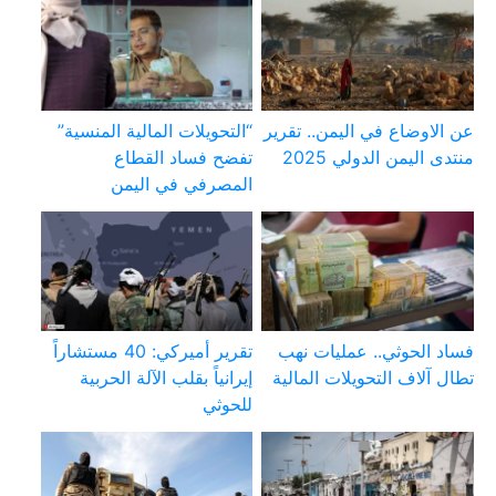
عن الاوضاع في اليمن.. تقرير
“التحويلات المالية المنسية”
منتدى اليمن الدولي 2025
تفضح فساد القطاع
المصرفي في اليمن
فساد الحوثي.. عمليات نهب
تقرير أميركي: 40 مستشاراً
تطال آلاف التحويلات المالية
إيرانياً بقلب الآلة الحربية
للحوثي