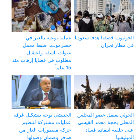
الحوثيون: قصفنا هدفا سعوديا
عملية نوعية بالعبر في
في مطار نجران
حضرموت.. ضبط معمل
عبوات ناسفة واعتقال
مطلوب في قضايا إرهاب منذ
15 عاماً
الحوثي يعتقل عضو المجلس
الخنبشي يوجه بتشكيل غرفة
المحلي بحجة محمد القيسي
عمليات مشتركة لتنظيم
على خلفية انتقاده فساد
حركة مقطورات الغاز من
الميليشيا
صافر وضمان وصولها