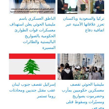
تركيا والسعودية وباكستان
الناطق العسكري باسم
تعزز علاقاتها الأمنية عبر
مليشيا الحوثي يعلن استهداف
اتفاقية دفاع
معسكرات قوات الطوارئ
الحكومية بالصواريخ
الباليستية والطائرات
المسيرة
مليشيا الحوثي تقصف
إسرائيل تقصف جنوب لبنان
معسكرين حكوميين بمأرب
عقب مقتل جنديين ومحادثات
وحضرموت بصواريخ
روما تستمر
ومسيّرات وسقوط قتلى
وجرحى