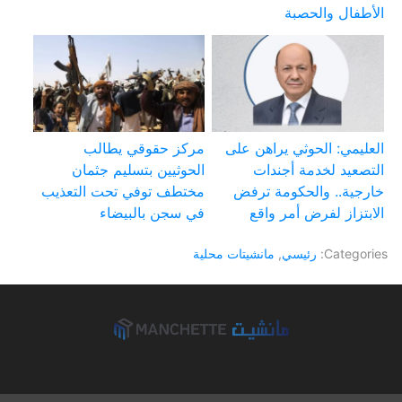
الأطفال والحصبة
العليمي: الحوثي يراهن على
مركز حقوقي يطالب
التصعيد لخدمة أجندات
الحوثيين بتسليم جثمان
خارجية.. والحكومة ترفض
مختطف توفي تحت التعذيب
الابتزاز لفرض أمر واقع
في سجن بالبيضاء
Categories:
رئيسي
,
مانشيتات محلية