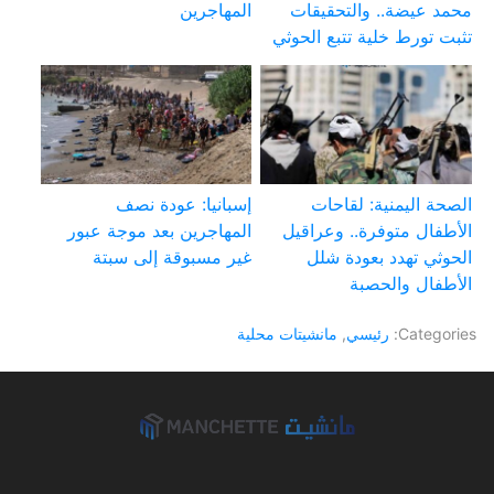
محمد عيضة.. والتحقيقات
المهاجرين
تثبت تورط خلية تتبع الحوثي
الصحة اليمنية: لقاحات
إسبانيا: عودة نصف
الأطفال متوفرة.. وعراقيل
المهاجرين بعد موجة عبور
الحوثي تهدد بعودة شلل
غير مسبوقة إلى سبتة
الأطفال والحصبة
Categories:
رئيسي
,
مانشيتات محلية