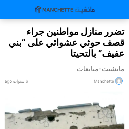
تضرر منازل مواطنين جراء
قصف حوثي عشوائي على “بني
عفيف” بالتحيتا
مانشيت-متابعات
Manchette
6 سنوات ago