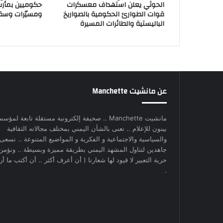
الحوثي يعلن استهداف معسكرات
حكوميين بمأر
قوات الطوارئ الحكومية بالصواريخ
ومسيّرات وسق
الباليستية والطائرات المسيرة
عن مانشيت Manchette
مانشيت Manchette .. صحيفة إلكترونية مستقلة تابعة لمؤس
بينون للإعلام .. تعنى بالشأن اليمني بمختلف مجالاته الثقافية
والسياسية والاجتماعية و الفكرية و المواضيع المتنوعة .. نسعى
جاهدين لتناول المشهد اليمني بطريقة مميزة وبسيطة .. ونؤمن
حرية التعبير لا قيود لها شعارنا ( أن أعرف أكثر .. أن أكتب ما أري
.