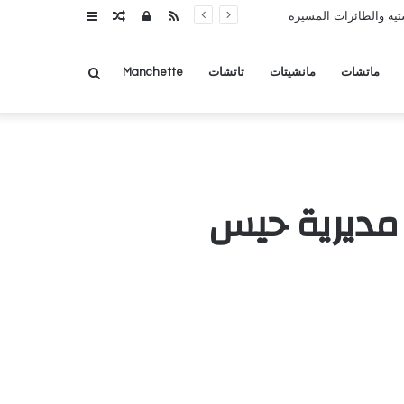
RSS
تسجيل
مقال
عمود
تية والطائرات المسيرة
الدخول
عشوائي
جانبي
بحث
ماتشات
مانشيتات
تاتشات
Manchette
عن
مديرية حيس