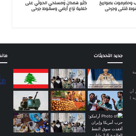
ب وحضرموت بصواريخ
كثير همدان ومسلحي الحوثي على
وط قتلى وجرحى
خلفية نزاع أرضي وسقوط جرحى
جديد التحديثات
مانشيت 
سة
 أن
د )