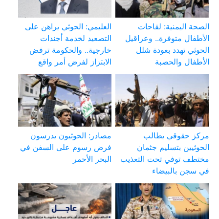
الصحة اليمنية: لقاحات
العليمي: الحوثي يراهن على
الأطفال متوفرة.. وعراقيل
التصعيد لخدمة أجندات
الحوثي تهدد بعودة شلل
خارجية.. والحكومة ترفض
الأطفال والحصبة
الابتزاز لفرض أمر واقع
مركز حقوقي يطالب
مصادر: الحوثيون يدرسون
الحوثيين بتسليم جثمان
فرض رسوم على السفن في
مختطف توفي تحت التعذيب
البحر الأحمر
في سجن بالبيضاء