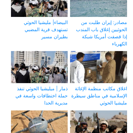
مصادر: إيران طلبت من
البيضاء| مليشيا الحوثي
الحوثيين إغلاق باب المندب
تستهدف قرية المضبي
إذا قصفت أمريكا شبكة
بطيران مسير
الكهرباء
اغلاق مكاتب منظمة الإغاثة
ذمار | ميليشيا الحوثي تنفذ
الإسلامية في مناطق سيطرة
حملة اختطافات واسعة في
مليشيا الحوثي
مديرية الحدا