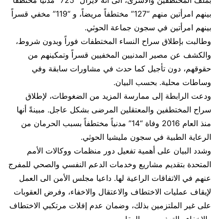
بملف المختطفين والأسرى، الى أنه لايزال “725” مدنياً مختطفاً
بينهم امرأتين منهم “127” مختطفاً مريضاً، و “119” مخفي قسراً
بينهم امرأتين في سجون جماعة الحوثي.
وطالبت بإطلاق سراح النساء المختطفات فوراً وبدون شروط،
والكشف عن مصير المدنيين المخفيين قسراً وتمكينهم من
حقوقهم، دون تأجيل كما حدث في مشاورات سابقة وفي
وساطات محلية. بحسب البيان.
ودعت الرابطة إلى ممارسة المزيد من الضغوطات، لإطلاق
سراح المختطفين والمعتقلين المرضى بشكل عاجل. مبينةً أنها
منذ العام 2016 وفاة “14” مدنياً مختطفاً بسبب الحرمان من
الرعاية الطبية في سجون مليشيا الحوثي.
وشدد البيان على أهمية تفعيل دور منظمات ووكالات الأمم
المتحدة بتقديم مشاريع وخدمات الدعم النفسي والصحي للمفرج
عنهم في الاتفاقات الراعية لها. داعيا مجلس الأمن الى العمل
لإيقاف عمليات الاختطاف والاعتقال والاخفاء، وفرض العقوبات
على غير الملتزمين بذلك، وضمان عدم إفلات مرتكبي الاختطاف