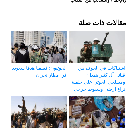
والإخفاء والتعذيب من العقاب.
مقالات ذات صلة
اشتباكات في الجوف بين
الحوثيون: قصفنا هدفا سعوديا
قبائل آل كثير همدان
في مطار نجران
ومسلحي الحوثي على خلفية
نزاع أرضي وسقوط جرحى